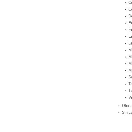
C
C
D
E
E
E
Le
M
M
M
M
S
T
T
Vi
Ofert
Sin c