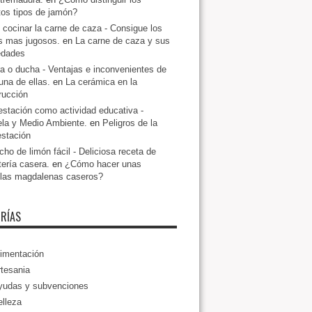
ntos tipos de jamón?
cocinar la carne de caza - Consigue los
s mas jugosos.
en
La carne de caza y sus
edades
a o ducha - Ventajas e inconvenientes de
una de ellas.
en
La cerámica en la
rucción
estación como actividad educativa -
la y Medio Ambiente.
en
Peligros de la
estación
ho de limón fácil - Deliciosa receta de
tería casera.
en
¿Cómo hacer unas
llas magdalenas caseros?
RÍAS
imentación
tesania
yudas y subvenciones
lleza