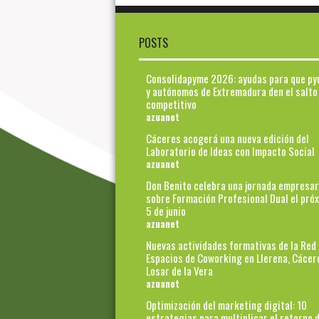
POSTS
Consolidapyme 2026: ayudas para que p
y autónomos de Extremadura den el salto
competitivo
azuanet
Cáceres acogerá una nueva edición del
Laboratorio de Ideas con Impacto Social
azuanet
Don Benito celebra una jornada empresar
sobre Formación Profesional Dual el pró
5 de junio
azuanet
Nuevas actividades formativas de la Red
Espacios de Coworking en Llerena, Cácer
Losar de la Vera
azuanet
Optimización del marketing digital: 10
estrategias para multiplicar el retorno d