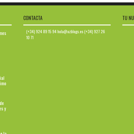
CONTACTA
TU NU
(+34) 924 89 15 94 hola@azblogs.es (+34) 927 26
ymes
10 71
ial
ximo
 de
es y
e la