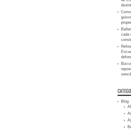
disti
Como 
guiso
propi
Bañer
cada 
const
Refor
Escue
defor
Bizcoc
repos
senci
CATEGO
Blog
Al
Ar
A
Be