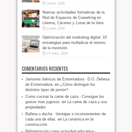
3 junio, 2026
Nuevas actividades formativas de la
Red de Espacios de Coworking en
Llerena, Cáceres y Losar de la Vera
3 junio, 2026
Optimización del marketing digital: 10
estrategias para multiplicar el retorno
de la inversión
27 mayo, 2026
COMENTARIOS RECIENTES
Jamones Ibéricos de Extremadura - D.O. Dehesa
de Extremadura.
en
¿Cómo distinguir los
distintos tipos de jamón?
Como cocinar la carne de caza - Consigue los
guisos mas jugosos.
en
La carne de caza y sus
propiedades
Bañera o ducha - Ventajas e inconvenientes de
cada una de ellas.
en
La cerámica en la
construcción
Reforestación como actividad educativa -