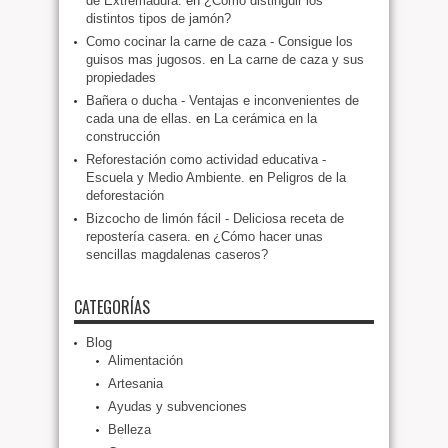
de Extremadura.
en
¿Cómo distinguir los
distintos tipos de jamón?
Como cocinar la carne de caza - Consigue los
guisos mas jugosos.
en
La carne de caza y sus
propiedades
Bañera o ducha - Ventajas e inconvenientes de
cada una de ellas.
en
La cerámica en la
construcción
Reforestación como actividad educativa -
Escuela y Medio Ambiente.
en
Peligros de la
deforestación
Bizcocho de limón fácil - Deliciosa receta de
repostería casera.
en
¿Cómo hacer unas
sencillas magdalenas caseros?
CATEGORÍAS
Blog
Alimentación
Artesania
Ayudas y subvenciones
Belleza