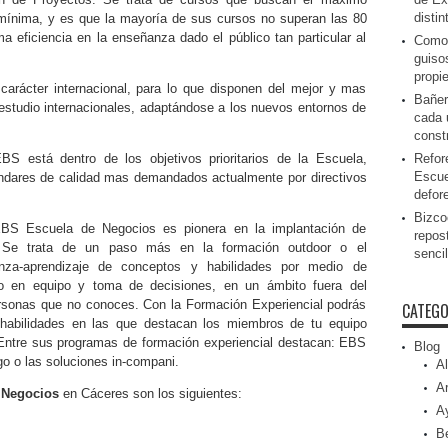
disti
mínima, y es que la mayoría de sus cursos no superan las 80
 eficiencia en la enseñanza dado el público tan particular al
Como 
guiso
propi
rácter internacional, para lo que disponen del mejor y mas
Bañer
studio internacionales, adaptándose a los nuevos entornos de
cada 
const
Refor
EBS está dentro de los objetivos prioritarios de la Escuela,
Escue
ándares de calidad mas demandados actualmente por directivos
defor
Bizcoc
BS Escuela de Negocios es pionera en la implantación de
repos
. Se trata de un paso más en la formación outdoor o el
senci
za-aprendizaje de conceptos y habilidades por medio de
ajo en equipo y toma de decisiones, en un ámbito fuera del
ersonas que no conoces. Con la Formación Experiencial podrás
CATEGO
s habilidades en las que destacan los miembros de tu equipo
 Entre sus programas de formación experiencial destacan: EBS
Blog
go o las soluciones in-compani.
Al
Ar
 Negocios
en Cáceres son los siguientes:
A
Be