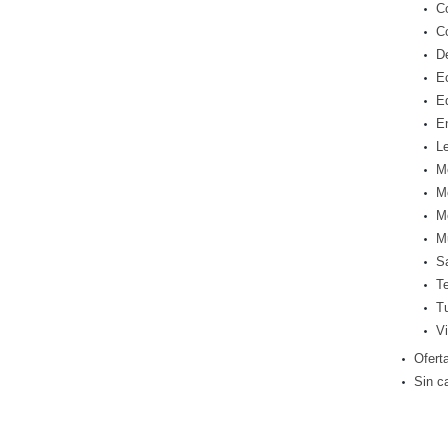
C
C
D
E
E
E
Le
M
M
M
M
S
T
T
Vi
Ofert
Sin c