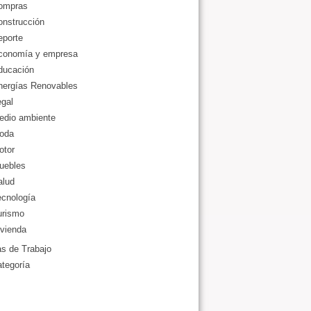
ompras
onstrucción
eporte
conomía y empresa
ducación
nergías Renovables
gal
edio ambiente
oda
otor
uebles
alud
ecnología
urismo
vienda
as de Trabajo
ategoría