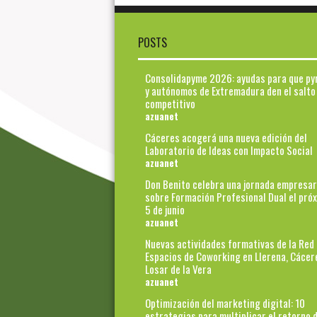
POSTS
Consolidapyme 2026: ayudas para que p
y autónomos de Extremadura den el salto
competitivo
azuanet
Cáceres acogerá una nueva edición del
Laboratorio de Ideas con Impacto Social
azuanet
Don Benito celebra una jornada empresar
sobre Formación Profesional Dual el pró
5 de junio
azuanet
Nuevas actividades formativas de la Red
Espacios de Coworking en Llerena, Cácer
Losar de la Vera
azuanet
Optimización del marketing digital: 10
estrategias para multiplicar el retorno d