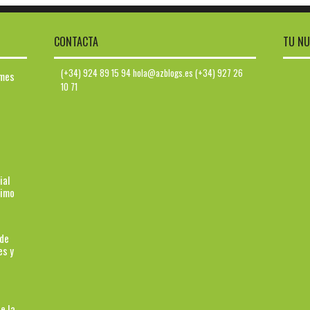
CONTACTA
TU NU
(+34) 924 89 15 94 hola@azblogs.es (+34) 927 26
ymes
10 71
ial
ximo
 de
es y
e la