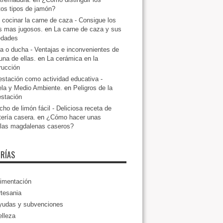
ntos tipos de jamón?
cocinar la carne de caza - Consigue los
s mas jugosos.
en
La carne de caza y sus
edades
a o ducha - Ventajas e inconvenientes de
una de ellas.
en
La cerámica en la
rucción
estación como actividad educativa -
la y Medio Ambiente.
en
Peligros de la
estación
ho de limón fácil - Deliciosa receta de
tería casera.
en
¿Cómo hacer unas
llas magdalenas caseros?
RÍAS
imentación
tesania
yudas y subvenciones
lleza