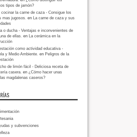
ntos tipos de jamón?
cocinar la carne de caza - Consigue los
s mas jugosos.
en
La carne de caza y sus
edades
a o ducha - Ventajas e inconvenientes de
una de ellas.
en
La cerámica en la
rucción
estación como actividad educativa -
la y Medio Ambiente.
en
Peligros de la
estación
ho de limón fácil - Deliciosa receta de
tería casera.
en
¿Cómo hacer unas
llas magdalenas caseros?
RÍAS
imentación
tesania
yudas y subvenciones
lleza