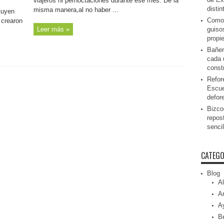
viajeros ni pernoctaciones durante ese mes. De la
disti
misma manera,al no haber ...
tuyen
Como 
 crearon
Leer más »
guiso
propi
Bañer
cada 
const
Refor
Escue
defor
Bizcoc
repos
senci
CATEGO
Blog
Al
Ar
A
Be