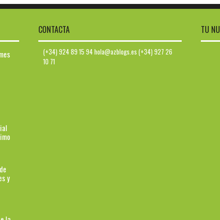
CONTACTA
TU NU
(+34) 924 89 15 94 hola@azblogs.es (+34) 927 26
ymes
10 71
ial
ximo
 de
es y
e la