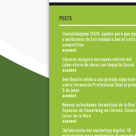
POSTS
Consolidapyme 2026: ayudas para que p
y autónomos de Extremadura den el salto
competitivo
azuanet
Cáceres acogerá una nueva edición del
Laboratorio de Ideas con Impacto Social
azuanet
Don Benito celebra una jornada empresar
sobre Formación Profesional Dual el pró
5 de junio
azuanet
Nuevas actividades formativas de la Red
Espacios de Coworking en Llerena, Cácer
Losar de la Vera
azuanet
Optimización del marketing digital: 10
estrategias para multiplicar el retorno d