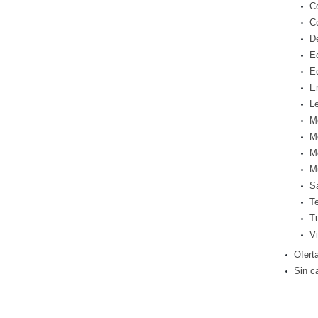
C
C
D
E
E
E
Le
M
M
M
M
S
T
T
Vi
Ofert
Sin c