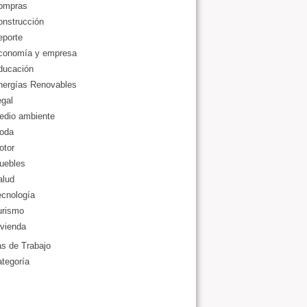
ompras
onstrucción
eporte
conomía y empresa
ducación
nergías Renovables
gal
edio ambiente
oda
otor
uebles
alud
ecnología
urismo
vienda
as de Trabajo
ategoría