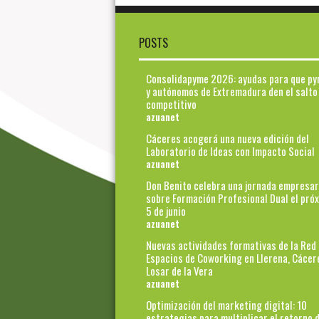
POSTS
Consolidapyme 2026: ayudas para que p
y autónomos de Extremadura den el salto
competitivo
azuanet
Cáceres acogerá una nueva edición del
Laboratorio de Ideas con Impacto Social
azuanet
Don Benito celebra una jornada empresar
sobre Formación Profesional Dual el pró
5 de junio
azuanet
Nuevas actividades formativas de la Red
Espacios de Coworking en Llerena, Cácer
Losar de la Vera
azuanet
Optimización del marketing digital: 10
estrategias para multiplicar el retorno d