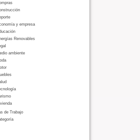
ompras
onstrucción
eporte
conomía y empresa
ducación
nergías Renovables
gal
edio ambiente
oda
otor
uebles
alud
ecnología
urismo
vienda
as de Trabajo
ategoría