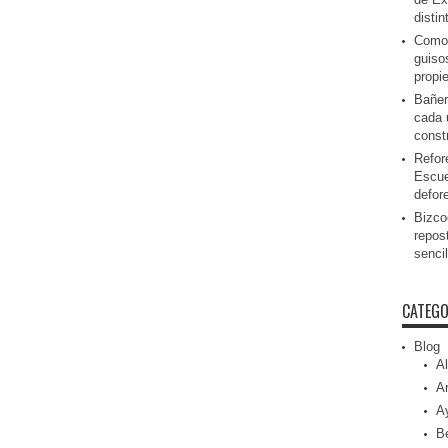
disti
Como 
guiso
propi
Bañer
cada 
const
Refor
Escue
defor
Bizcoc
repos
senci
CATEGO
Blog
Al
Ar
A
Be