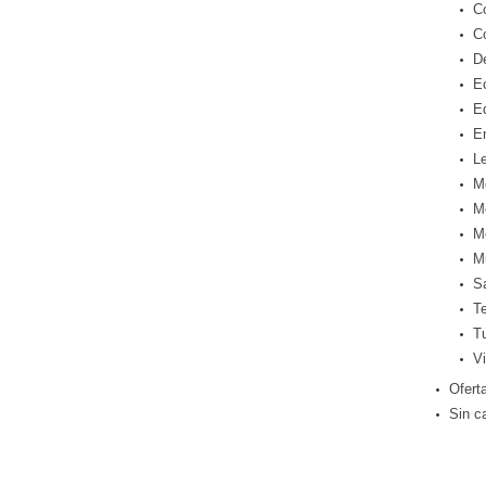
C
C
D
E
E
E
Le
M
M
M
M
S
T
T
Vi
Ofert
Sin c