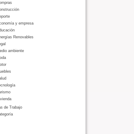
ompras
onstrucción
eporte
conomía y empresa
ducación
nergías Renovables
gal
edio ambiente
oda
otor
uebles
alud
ecnología
urismo
vienda
as de Trabajo
ategoría