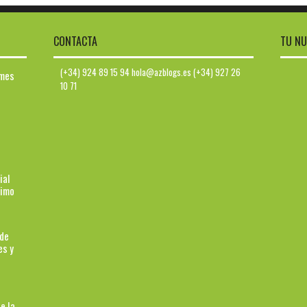
CONTACTA
TU NU
(+34) 924 89 15 94 hola@azblogs.es (+34) 927 26
ymes
10 71
ial
ximo
 de
es y
e la