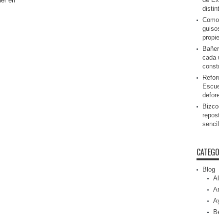
ner en
disti
Como 
guiso
propi
Bañer
cada 
const
Refor
Escue
defor
Bizcoc
repos
senci
CATEGO
Blog
Al
Ar
A
Be