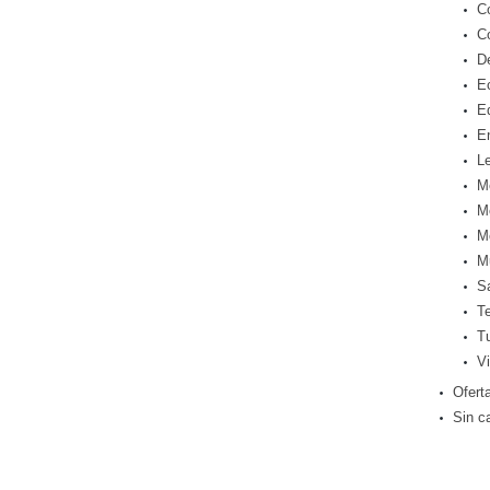
C
C
D
E
E
E
Le
M
M
M
M
S
T
T
Vi
Ofert
Sin c