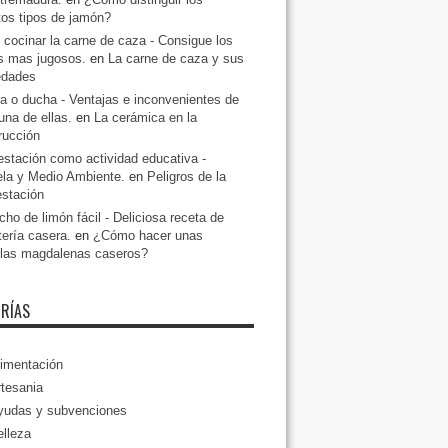
ntos tipos de jamón?
cocinar la carne de caza - Consigue los
s mas jugosos.
en
La carne de caza y sus
edades
a o ducha - Ventajas e inconvenientes de
una de ellas.
en
La cerámica en la
rucción
estación como actividad educativa -
la y Medio Ambiente.
en
Peligros de la
estación
ho de limón fácil - Deliciosa receta de
tería casera.
en
¿Cómo hacer unas
llas magdalenas caseros?
RÍAS
imentación
tesania
yudas y subvenciones
lleza