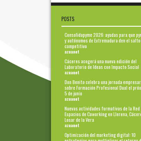
POSTS
Consolidapyme 2026: ayudas para que p
y autónomos de Extremadura den el salto
competitivo
azuanet
Cáceres acogerá una nueva edición del
Laboratorio de Ideas con Impacto Social
azuanet
Don Benito celebra una jornada empresar
sobre Formación Profesional Dual el pró
5 de junio
azuanet
Nuevas actividades formativas de la Red
Espacios de Coworking en Llerena, Cácer
Losar de la Vera
azuanet
Optimización del marketing digital: 10
estrategias para multiplicar el retorno d