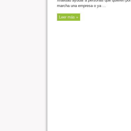
finalidad ayudar a personas que quieren po
marcha una empresa o ya ...
Leer más »