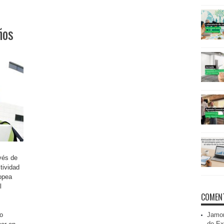
ños
vés de
tividad
opea
l
COMENT
o
Jamon
de Ex