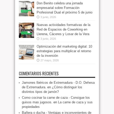
Don Benito celebra una jornada
empresarial sobre Formación
Profesional Dual el próximo 5 de junio
3 junio, 2026
Nuevas actividades formativas de la
Red de Espacios de Coworking en
Llerena, Cáceres y Losar de la Vera
3 junio, 2026
Optimización del marketing digital: 10
estrategias para multiplicar el retorno
de la inversión
27 mayo, 2026
COMENTARIOS RECIENTES
Jamones Ibéricos de Extremadura - D.O. Dehesa
de Extremadura.
en
¿Cómo distinguir los
distintos tipos de jamón?
Como cocinar la carne de caza - Consigue los
guisos mas jugosos.
en
La carne de caza y sus
propiedades
Bañera o ducha - Ventajas e inconvenientes de