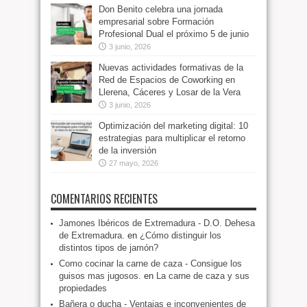
Don Benito celebra una jornada
empresarial sobre Formación
Profesional Dual el próximo 5 de junio
3 junio, 2026
Nuevas actividades formativas de la
Red de Espacios de Coworking en
Llerena, Cáceres y Losar de la Vera
3 junio, 2026
Optimización del marketing digital: 10
estrategias para multiplicar el retorno
de la inversión
27 mayo, 2026
COMENTARIOS RECIENTES
Jamones Ibéricos de Extremadura - D.O. Dehesa
de Extremadura.
en
¿Cómo distinguir los
distintos tipos de jamón?
Como cocinar la carne de caza - Consigue los
guisos mas jugosos.
en
La carne de caza y sus
propiedades
Bañera o ducha - Ventajas e inconvenientes de