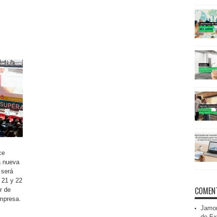
ce
a nueva
 será
 21 y 22
COMENT
r de
Empresa.
Jamon
de Ex