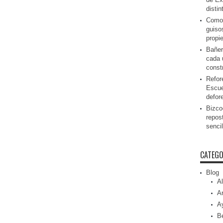
disti
Como 
guiso
propi
Bañer
cada 
const
Refor
Escue
defor
Bizcoc
repos
senci
CATEGO
Blog
Al
Ar
A
Be