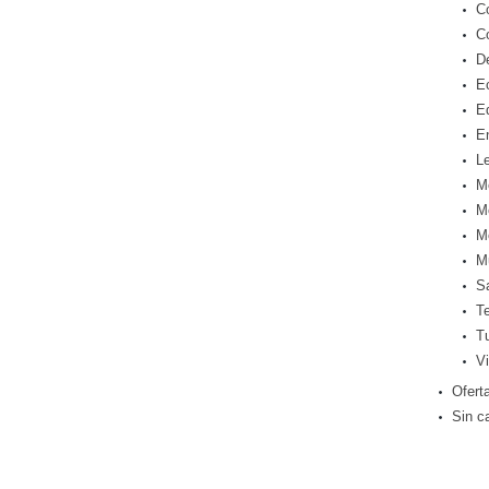
C
C
D
E
E
E
Le
M
M
M
M
S
T
T
Vi
Ofert
Sin c