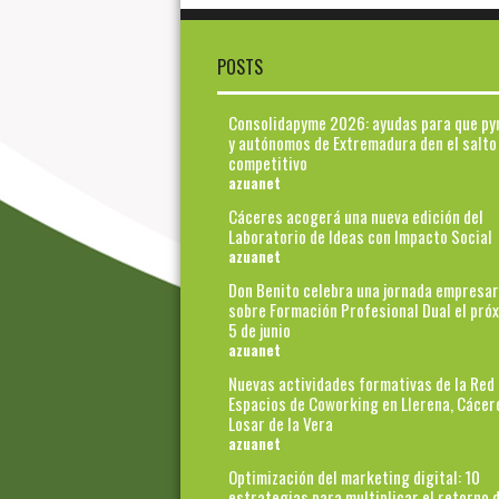
POSTS
Consolidapyme 2026: ayudas para que p
y autónomos de Extremadura den el salto
competitivo
azuanet
Cáceres acogerá una nueva edición del
Laboratorio de Ideas con Impacto Social
azuanet
Don Benito celebra una jornada empresar
sobre Formación Profesional Dual el pró
5 de junio
azuanet
Nuevas actividades formativas de la Red
Espacios de Coworking en Llerena, Cácer
Losar de la Vera
azuanet
Optimización del marketing digital: 10
estrategias para multiplicar el retorno d