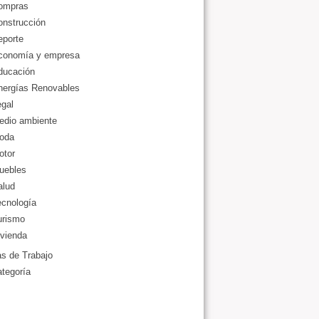
ompras
onstrucción
eporte
conomía y empresa
ducación
nergías Renovables
gal
edio ambiente
oda
otor
uebles
alud
ecnología
urismo
vienda
as de Trabajo
ategoría