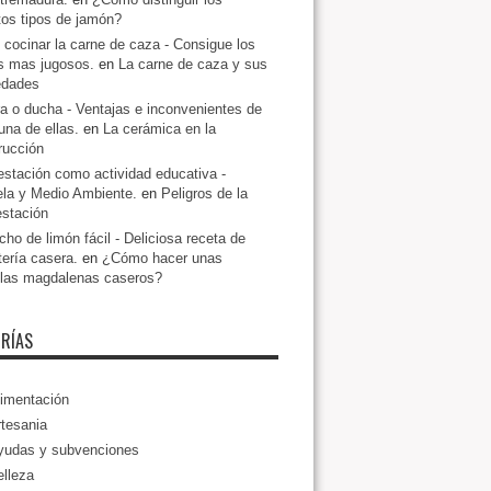
ntos tipos de jamón?
cocinar la carne de caza - Consigue los
s mas jugosos.
en
La carne de caza y sus
edades
a o ducha - Ventajas e inconvenientes de
una de ellas.
en
La cerámica en la
rucción
estación como actividad educativa -
la y Medio Ambiente.
en
Peligros de la
estación
ho de limón fácil - Deliciosa receta de
tería casera.
en
¿Cómo hacer unas
llas magdalenas caseros?
RÍAS
imentación
tesania
yudas y subvenciones
lleza