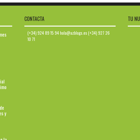
CONTACTA
TU NU
(+34) 924 89 15 94 hola@azblogs.es (+34) 927 26
ymes
10 71
ial
ximo
 de
es y
e la