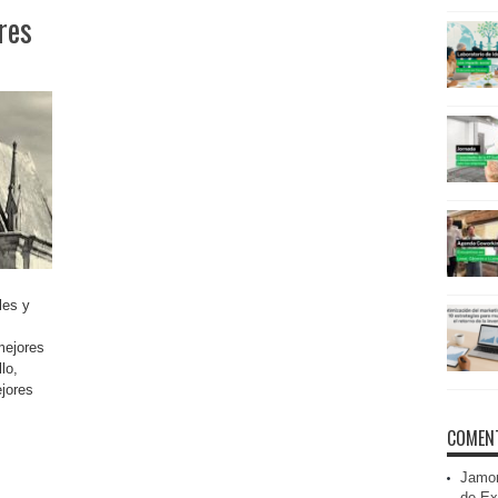
res
les y
mejores
lo,
jores
COMENT
Jamon
de Ex