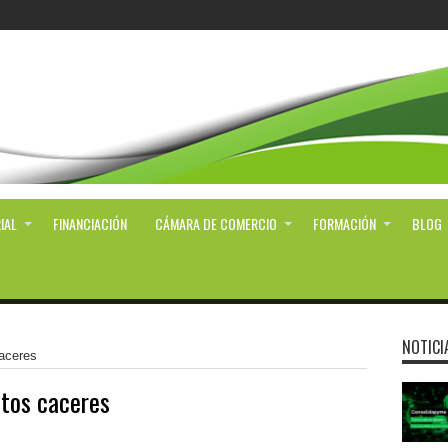
IAL
FINANCIACIÓN
CÁMARA DE COMERCIO
FORMACIÓN
BLOG
NOTICI
caceres
itos caceres