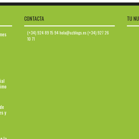
CONTACTA
TU NU
(+34) 924 89 15 94 hola@azblogs.es (+34) 927 26
ymes
10 71
ial
ximo
 de
es y
e la