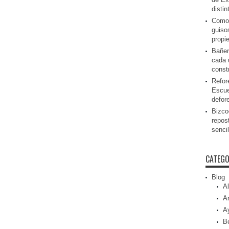
disti
Como 
guiso
propi
Bañer
cada 
const
Refor
Escue
defor
Bizcoc
repos
senci
CATEGO
Blog
Al
Ar
A
Be