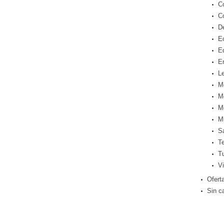
C
C
D
E
E
E
Le
M
M
M
M
S
T
T
Vi
Ofert
Sin c