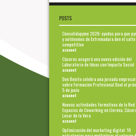
POSTS
Consolidapyme 2026: ayudas para que p
y autónomos de Extremadura den el salto
competitivo
azuanet
Cáceres acogerá una nueva edición del
Laboratorio de Ideas con Impacto Social
azuanet
Don Benito celebra una jornada empresar
sobre Formación Profesional Dual el pró
5 de junio
azuanet
Nuevas actividades formativas de la Red
Espacios de Coworking en Llerena, Cácer
Losar de la Vera
azuanet
Optimización del marketing digital: 10
estrategias para multiplicar el retorno d