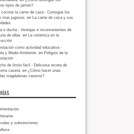
ntos tipos de jamón?
cocinar la carne de caza - Consigue los
s mas jugosos.
en
La carne de caza y sus
edades
a o ducha - Ventajas e inconvenientes de
una de ellas.
en
La cerámica en la
rucción
estación como actividad educativa -
la y Medio Ambiente.
en
Peligros de la
estación
ho de limón fácil - Deliciosa receta de
tería casera.
en
¿Cómo hacer unas
llas magdalenas caseros?
RÍAS
imentación
tesania
yudas y subvenciones
lleza