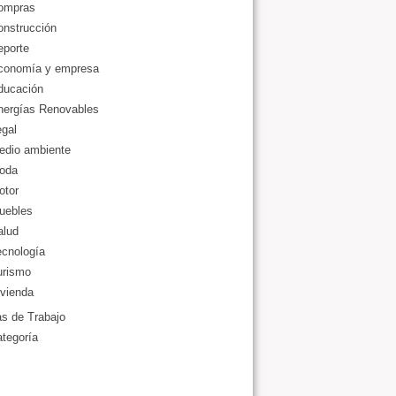
ompras
onstrucción
eporte
conomía y empresa
ducación
nergías Renovables
gal
edio ambiente
oda
otor
uebles
alud
ecnología
urismo
vienda
as de Trabajo
ategoría