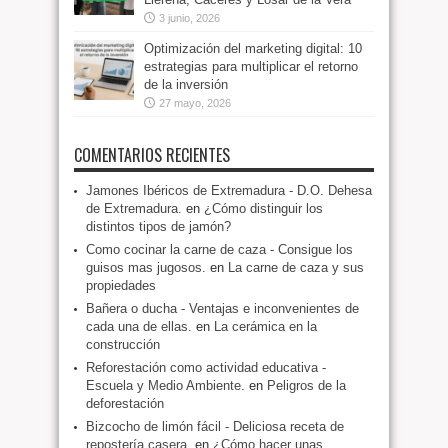
3 junio, 2026
Optimización del marketing digital: 10
estrategias para multiplicar el retorno
de la inversión
27 mayo, 2026
COMENTARIOS RECIENTES
Jamones Ibéricos de Extremadura - D.O. Dehesa
de Extremadura.
en
¿Cómo distinguir los
distintos tipos de jamón?
Como cocinar la carne de caza - Consigue los
guisos mas jugosos.
en
La carne de caza y sus
propiedades
Bañera o ducha - Ventajas e inconvenientes de
cada una de ellas.
en
La cerámica en la
construcción
Reforestación como actividad educativa -
Escuela y Medio Ambiente.
en
Peligros de la
deforestación
Bizcocho de limón fácil - Deliciosa receta de
repostería casera.
en
¿Cómo hacer unas