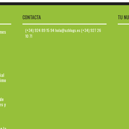
CONTACTA
TU NU
(+34) 924 89 15 94 hola@azblogs.es (+34) 927 26
ymes
10 71
ial
ximo
 de
es y
e la