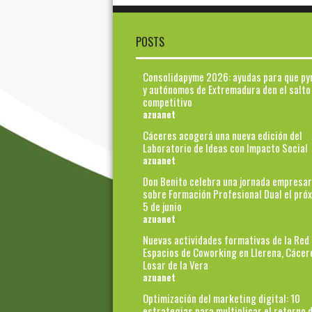
POSTS
Consolidapyme 2026: ayudas para que p
y autónomos de Extremadura den el salto
competitivo
azuanet
Cáceres acogerá una nueva edición del
Laboratorio de Ideas con Impacto Social
azuanet
Don Benito celebra una jornada empresar
sobre Formación Profesional Dual el pró
5 de junio
azuanet
Nuevas actividades formativas de la Red
Espacios de Coworking en Llerena, Cácer
Losar de la Vera
azuanet
Optimización del marketing digital: 10
estrategias para multiplicar el retorno d