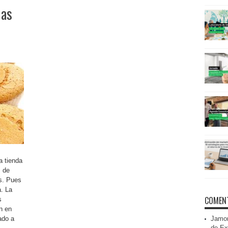
las
a tienda
s de
s. Pues
. La
COMENT
s
n en
ado a
Jamon
de Ex