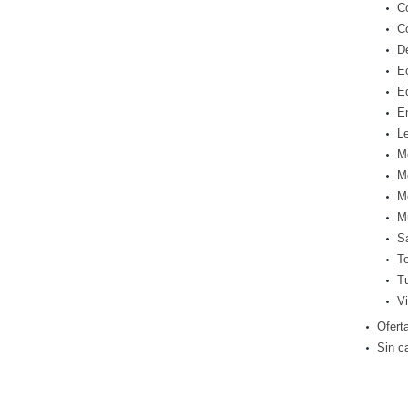
C
C
D
E
E
E
Le
M
M
M
M
S
T
T
Vi
Ofert
Sin c