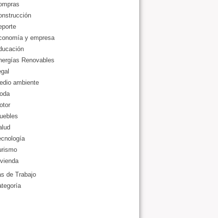
ompras
onstrucción
eporte
conomía y empresa
ducación
nergías Renovables
gal
edio ambiente
oda
otor
uebles
alud
ecnología
urismo
vienda
as de Trabajo
ategoría