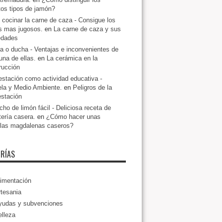
ntos tipos de jamón?
cocinar la carne de caza - Consigue los
s mas jugosos.
en
La carne de caza y sus
edades
a o ducha - Ventajas e inconvenientes de
una de ellas.
en
La cerámica en la
rucción
estación como actividad educativa -
la y Medio Ambiente.
en
Peligros de la
estación
ho de limón fácil - Deliciosa receta de
tería casera.
en
¿Cómo hacer unas
llas magdalenas caseros?
RÍAS
imentación
tesania
yudas y subvenciones
lleza