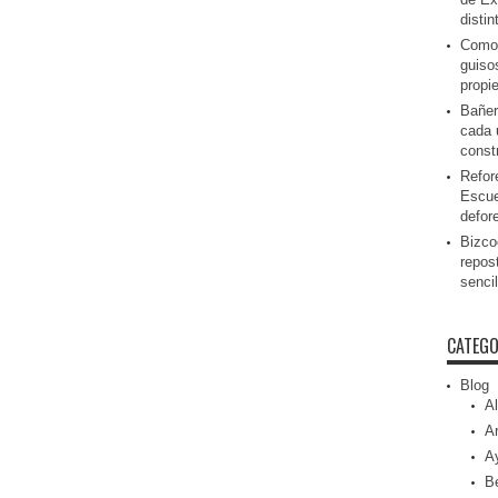
disti
Como 
guiso
propi
Bañer
cada 
const
Refor
Escue
defor
Bizcoc
repos
senci
CATEGO
Blog
Al
Ar
A
Be