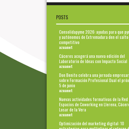
POSTS
Consolidapyme 2026: ayudas para que p
y autónomos de Extremadura den el salto
competitivo
azuanet
Cáceres acogerá una nueva edición del
Laboratorio de Ideas con Impacto Social
azuanet
Don Benito celebra una jornada empresar
sobre Formación Profesional Dual el pró
5 de junio
azuanet
Nuevas actividades formativas de la Red
Espacios de Coworking en Llerena, Cácer
Losar de la Vera
azuanet
Optimización del marketing digital: 10
estrategias para multiplicar el retorno d