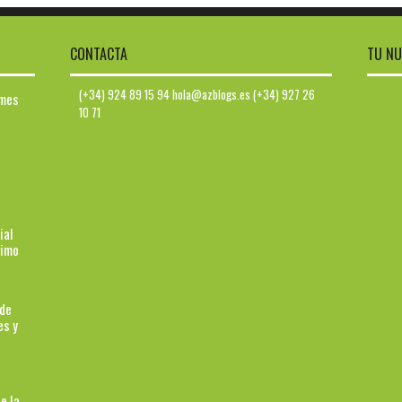
CONTACTA
TU NU
(+34) 924 89 15 94 hola@azblogs.es (+34) 927 26
ymes
10 71
ial
ximo
 de
es y
e la