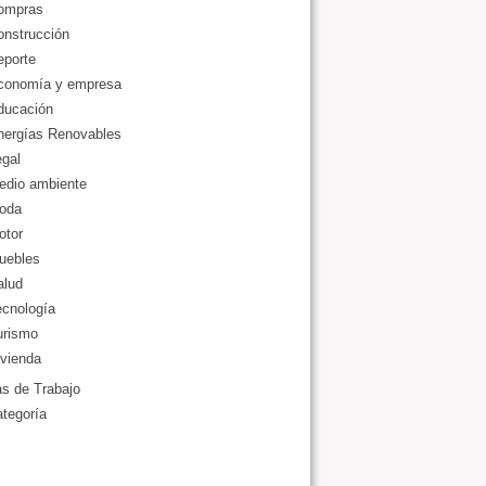
ompras
onstrucción
eporte
conomía y empresa
ducación
nergías Renovables
gal
edio ambiente
oda
otor
uebles
alud
ecnología
urismo
vienda
as de Trabajo
ategoría