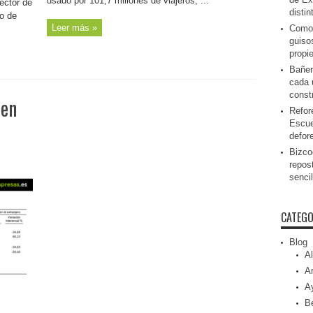
usado por 101,7 millones de viajeros, ...
ector de
disti
o de
Leer más »
Como 
guiso
propi
Bañer
cada 
const
 en
Refor
Escue
defor
Bizcoc
repos
senci
CATEGO
Blog
Al
Ar
A
Be