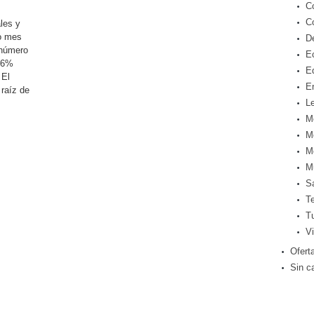
C
C
les y
o mes
D
 número
E
66%
E
 El
E
 raíz de
Le
M
M
M
M
S
T
T
Vi
Ofert
Sin c