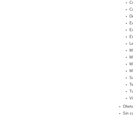
C
C
D
E
E
E
Le
M
M
M
M
S
T
T
Vi
Ofert
Sin c