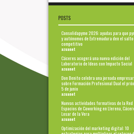
POSTS
Consolidapyme 2026: ayudas para que p
y autónomos de Extremadura den el salto
competitivo
azuanet
Cáceres acogerá una nueva edición del
Laboratorio de Ideas con Impacto Social
azuanet
Don Benito celebra una jornada empresar
sobre Formación Profesional Dual el pró
5 de junio
azuanet
Nuevas actividades formativas de la Red
Espacios de Coworking en Llerena, Cácer
Losar de la Vera
azuanet
Optimización del marketing digital: 10
estrategias para multiplicar el retorno d