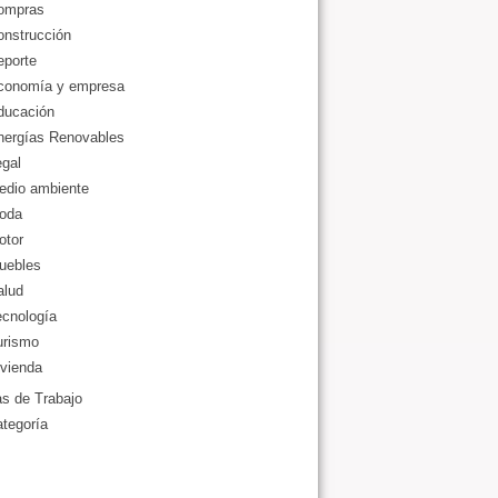
ompras
onstrucción
eporte
conomía y empresa
ducación
nergías Renovables
gal
edio ambiente
oda
otor
uebles
alud
ecnología
urismo
vienda
as de Trabajo
ategoría