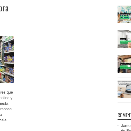
pra
res que
online y
uesta
ersonas
COMENT
a
mala
Jamon
de Ex