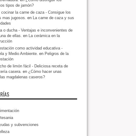
ntos tipos de jamón?
cocinar la carne de caza - Consigue los
s mas jugosos.
en
La carne de caza y sus
edades
a o ducha - Ventajas e inconvenientes de
una de ellas.
en
La cerámica en la
rucción
estación como actividad educativa -
la y Medio Ambiente.
en
Peligros de la
estación
ho de limón fácil - Deliciosa receta de
tería casera.
en
¿Cómo hacer unas
llas magdalenas caseros?
RÍAS
imentación
tesania
yudas y subvenciones
lleza