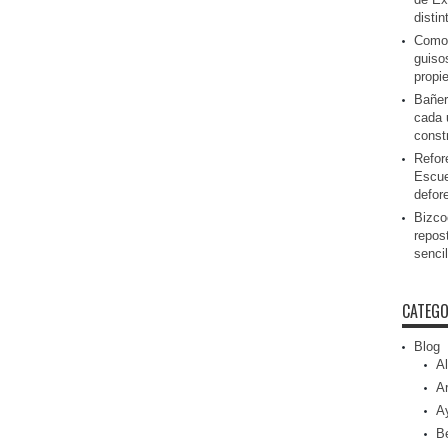
disti
Como 
guiso
propi
Bañer
cada 
const
Refor
Escue
defor
Bizcoc
repos
senci
CATEGO
Blog
Al
Ar
A
Be