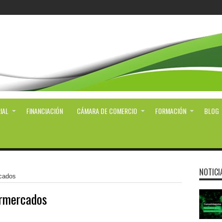
IAL
FINANCIACIÓN
CÁMARA DE COMERCIO
FORMACIÓN
BLOG
NOTICI
rcados
rmercados