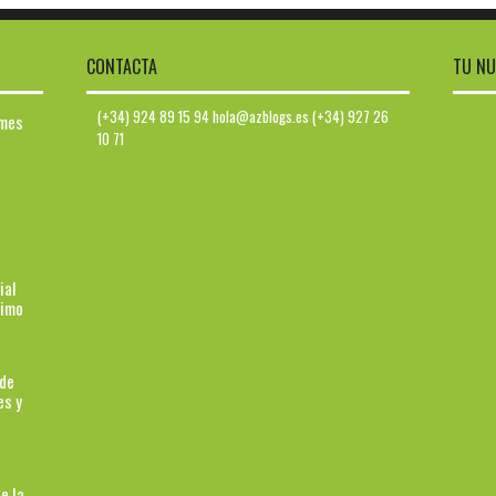
CONTACTA
TU NU
(+34) 924 89 15 94 hola@azblogs.es (+34) 927 26
ymes
10 71
ial
ximo
 de
es y
e la