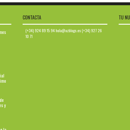
CONTACTA
TU NU
(+34) 924 89 15 94 hola@azblogs.es (+34) 927 26
ymes
10 71
ial
ximo
 de
es y
e la