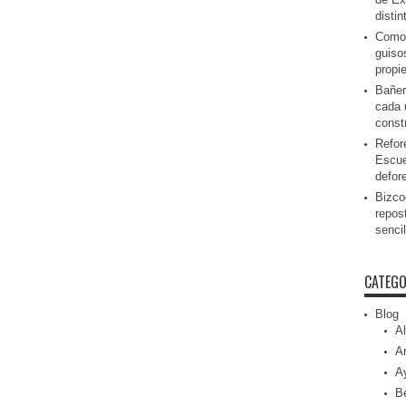
disti
Como 
guiso
propi
Bañer
cada 
const
Refor
Escue
defor
Bizcoc
repos
senci
CATEGO
Blog
Al
Ar
A
Be