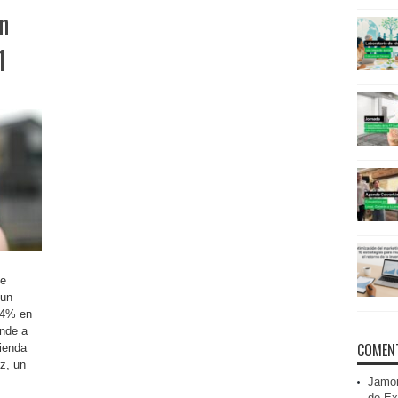
n
1
de
 un
,4% en
nde a
COMENT
vienda
z, un
Jamon
de Ex