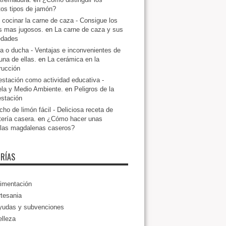
ntos tipos de jamón?
cocinar la carne de caza - Consigue los
s mas jugosos.
en
La carne de caza y sus
edades
a o ducha - Ventajas e inconvenientes de
una de ellas.
en
La cerámica en la
rucción
estación como actividad educativa -
la y Medio Ambiente.
en
Peligros de la
estación
ho de limón fácil - Deliciosa receta de
tería casera.
en
¿Cómo hacer unas
llas magdalenas caseros?
RÍAS
imentación
tesania
yudas y subvenciones
lleza