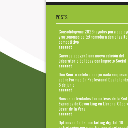
POSTS
Consolidapyme 2026: ayudas para que p
y autónomos de Extremadura den el salto
competitivo
azuanet
Cáceres acogerá una nueva edición del
Laboratorio de Ideas con Impacto Social
azuanet
Don Benito celebra una jornada empresar
sobre Formación Profesional Dual el pró
5 de junio
azuanet
Nuevas actividades formativas de la Red
Espacios de Coworking en Llerena, Cácer
Losar de la Vera
azuanet
Optimización del marketing digital: 10
estrategias para multiplicar el retorno d