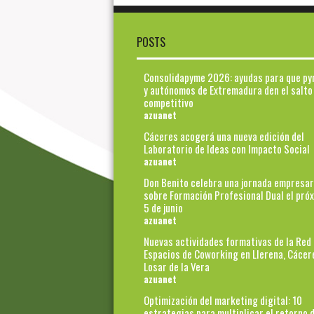
POSTS
Consolidapyme 2026: ayudas para que p
y autónomos de Extremadura den el salto
competitivo
azuanet
Cáceres acogerá una nueva edición del
Laboratorio de Ideas con Impacto Social
azuanet
Don Benito celebra una jornada empresar
sobre Formación Profesional Dual el pró
5 de junio
azuanet
Nuevas actividades formativas de la Red
Espacios de Coworking en Llerena, Cácer
Losar de la Vera
azuanet
Optimización del marketing digital: 10
estrategias para multiplicar el retorno d