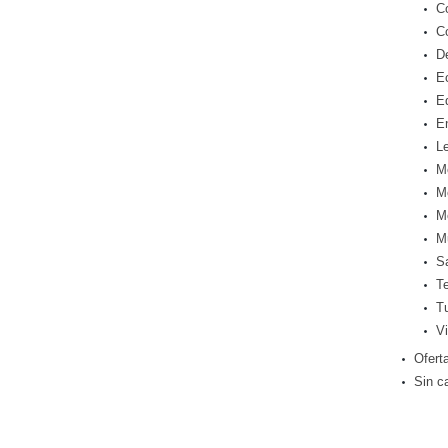
C
C
D
E
E
E
Le
M
M
M
M
S
T
T
Vi
Ofert
Sin c