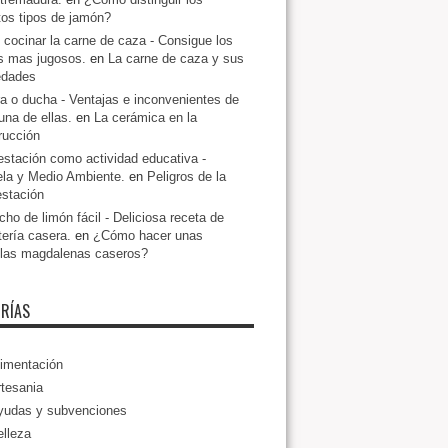
ntos tipos de jamón?
cocinar la carne de caza - Consigue los
s mas jugosos.
en
La carne de caza y sus
edades
a o ducha - Ventajas e inconvenientes de
una de ellas.
en
La cerámica en la
rucción
estación como actividad educativa -
la y Medio Ambiente.
en
Peligros de la
estación
ho de limón fácil - Deliciosa receta de
tería casera.
en
¿Cómo hacer unas
llas magdalenas caseros?
RÍAS
imentación
tesania
yudas y subvenciones
lleza