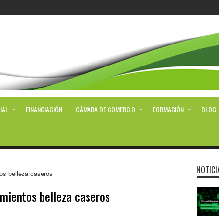
IAL
FINANCIACIÓN
CÁMARA DE COMERCIO
FORMACIÓN
BLOG
NOTICI
tos belleza caseros
amientos belleza caseros