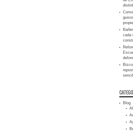
disti
Como 
guiso
propi
Bañer
cada 
const
Refor
Escue
defor
Bizcoc
repos
senci
CATEGO
Blog
Al
Ar
A
Be