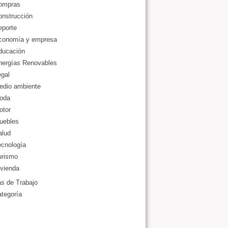
ompras
onstrucción
eporte
conomía y empresa
ducación
nergías Renovables
gal
edio ambiente
oda
otor
uebles
alud
ecnología
urismo
vienda
as de Trabajo
ategoría