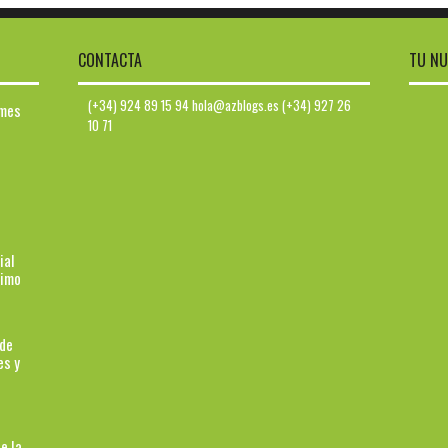
CONTACTA
TU NU
(+34) 924 89 15 94 hola@azblogs.es (+34) 927 26
ymes
10 71
ial
ximo
 de
es y
e la