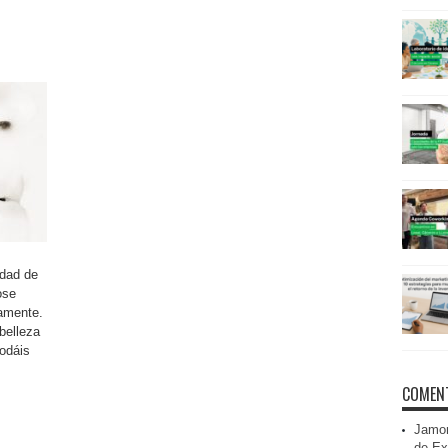
s
idad de
ose
damente.
belleza
odáis
COMENT
Jamon
de Ex