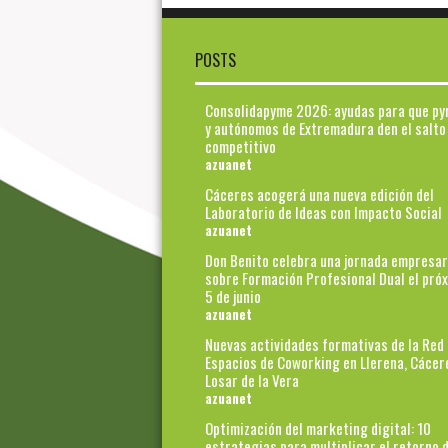
POSTS
Consolidapyme 2026: ayudas para que p
y autónomos de Extremadura den el salto
competitivo
azuanet
Cáceres acogerá una nueva edición del
Laboratorio de Ideas con Impacto Social
azuanet
Don Benito celebra una jornada empresar
sobre Formación Profesional Dual el pró
5 de junio
azuanet
Nuevas actividades formativas de la Red
Espacios de Coworking en Llerena, Cácer
Losar de la Vera
azuanet
Optimización del marketing digital: 10
estrategias para multiplicar el retorno d