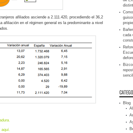
disti
Como 
tranjeros afiliados asciende a 2.111.420, procediendo el 36,2
guiso
a afiliación en el régimen general es la predominante a nivel
propi
iados.
Bañer
cada 
const
Refor
Escue
defor
Bizcoc
repos
senci
CATEGO
Blog
Al
Ar
adura.
A
Be
l
aquí.