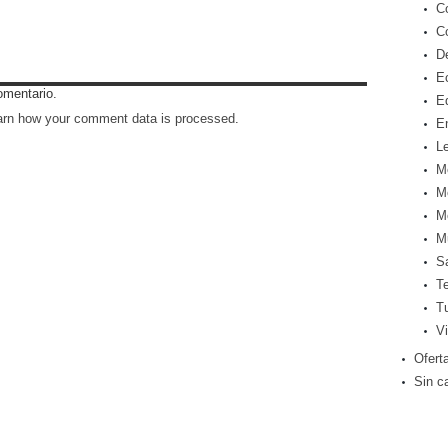
C
C
D
E
omentario.
E
arn how your comment data is processed
.
E
Le
M
M
M
M
S
T
T
Vi
Ofert
Sin c