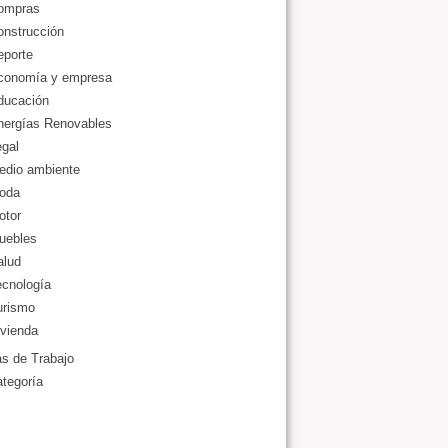
ompras
onstrucción
eporte
conomía y empresa
ducación
nergías Renovables
gal
edio ambiente
oda
otor
uebles
alud
ecnología
urismo
vienda
as de Trabajo
ategoría