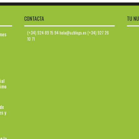
CONTACTA
TU NU
(+34) 924 89 15 94 hola@azblogs.es (+34) 927 26
ymes
10 71
ial
ximo
 de
es y
e la