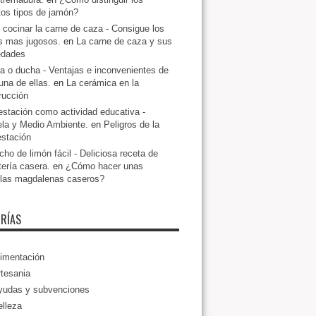
ntos tipos de jamón?
cocinar la carne de caza - Consigue los
s mas jugosos.
en
La carne de caza y sus
edades
a o ducha - Ventajas e inconvenientes de
una de ellas.
en
La cerámica en la
rucción
estación como actividad educativa -
la y Medio Ambiente.
en
Peligros de la
estación
ho de limón fácil - Deliciosa receta de
tería casera.
en
¿Cómo hacer unas
llas magdalenas caseros?
RÍAS
imentación
tesania
yudas y subvenciones
lleza