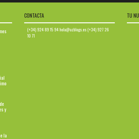
CONTACTA
TU NU
(+34) 924 89 15 94 hola@azblogs.es (+34) 927 26
ymes
10 71
ial
ximo
 de
es y
e la