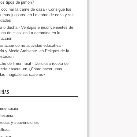
ntos tipos de jamón?
cocinar la carne de caza - Consigue los
s mas jugosos.
en
La carne de caza y sus
edades
a o ducha - Ventajas e inconvenientes de
una de ellas.
en
La cerámica en la
rucción
estación como actividad educativa -
la y Medio Ambiente.
en
Peligros de la
estación
ho de limón fácil - Deliciosa receta de
tería casera.
en
¿Cómo hacer unas
llas magdalenas caseros?
RÍAS
imentación
tesania
yudas y subvenciones
lleza
ompras