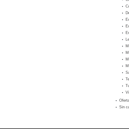
C
D
E
E
E
Le
M
M
M
M
S
T
T
Vi
Ofert
Sin c