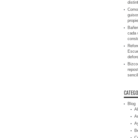
disti
Como 
guiso
propi
Bañer
cada 
const
Refor
Escue
defor
Bizcoc
repos
senci
CATEGO
Blog
Al
Ar
A
Be
C