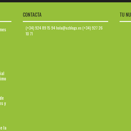
CONTACTA
TU NU
(+34) 924 89 15 94 hola@azblogs.es (+34) 927 26
ymes
10 71
ial
ximo
 de
es y
e la