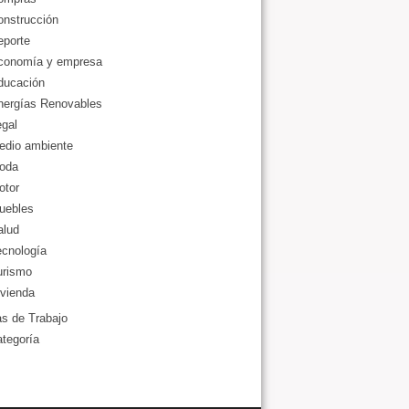
onstrucción
eporte
conomía y empresa
ducación
nergías Renovables
gal
edio ambiente
oda
otor
uebles
alud
ecnología
urismo
vienda
as de Trabajo
ategoría