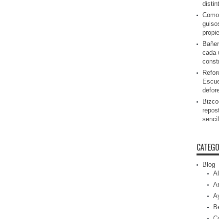
disti
Como 
guiso
propi
Bañer
cada 
const
Refor
Escue
defor
Bizcoc
repos
senci
CATEGO
Blog
Al
Ar
A
Be
C