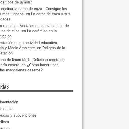
ntos tipos de jamón?
cocinar la carne de caza - Consigue los
s mas jugosos.
en
La carne de caza y sus
edades
a o ducha - Ventajas e inconvenientes de
una de ellas.
en
La cerámica en la
rucción
estación como actividad educativa -
la y Medio Ambiente.
en
Peligros de la
estación
ho de limón fácil - Deliciosa receta de
tería casera.
en
¿Cómo hacer unas
llas magdalenas caseros?
RÍAS
imentación
tesania
yudas y subvenciones
lleza
ompras