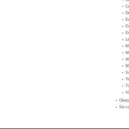
C
D
E
E
E
Le
M
M
M
M
S
T
T
Vi
Ofert
Sin c