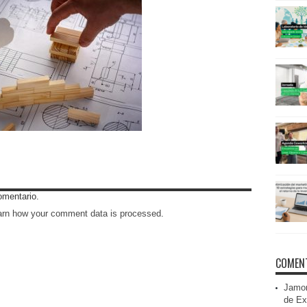
omentario.
arn how your comment data is processed
.
COMENT
Jamon
de Ex