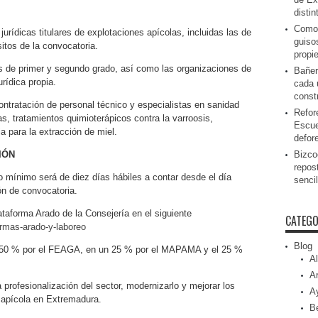
disti
Como 
jurídicas titulares de explotaciones apícolas, incluidas las de
guiso
sitos de la convocatoria.
propi
as de primer y segundo grado, así como las organizaciones de
Bañer
rídica propia.
cada 
const
ontratación de personal técnico y especialistas en sanidad
Refor
as, tratamientos quimioterápicos contra la varroosis,
Escue
a para la extracción de miel.
defor
IÓN
Bizcoc
repos
o mínimo será de diez días hábiles a contar desde el día
senci
ión de convocatoria.
ataforma Arado de la Consejería en el siguiente
CATEGO
ormas-arado-y-laboreo
Blog
 50 % por el FEAGA, en un 25 % por el MAPAMA y el 25 %
Al
Ar
 profesionalización del sector, modernizarlo y mejorar los
A
 apícola en Extremadura.
Be