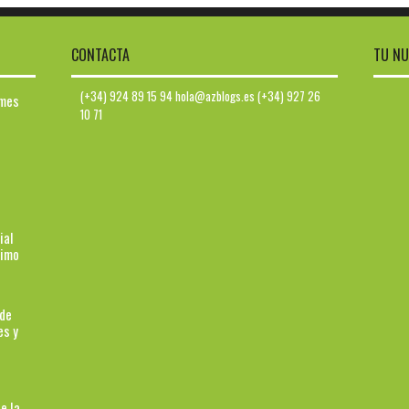
CONTACTA
TU NU
(+34) 924 89 15 94 hola@azblogs.es (+34) 927 26
ymes
10 71
ial
ximo
 de
es y
e la