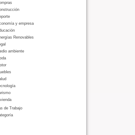
ompras
onstrucción
eporte
conomía y empresa
ducación
nergías Renovables
gal
edio ambiente
oda
otor
uebles
alud
ecnología
urismo
vienda
as de Trabajo
ategoría