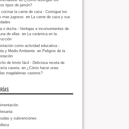
ntos tipos de jamón?
cocinar la carne de caza - Consigue los
s mas jugosos.
en
La carne de caza y sus
edades
a o ducha - Ventajas e inconvenientes de
una de ellas.
en
La cerámica en la
rucción
estación como actividad educativa -
la y Medio Ambiente.
en
Peligros de la
estación
ho de limón fácil - Deliciosa receta de
tería casera.
en
¿Cómo hacer unas
llas magdalenas caseros?
RÍAS
imentación
tesania
yudas y subvenciones
lleza