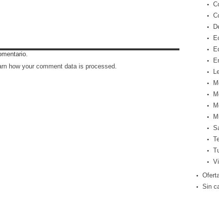
C
C
D
E
E
omentario.
E
arn how your comment data is processed
.
Le
M
M
M
M
S
T
T
Vi
Ofert
Sin c