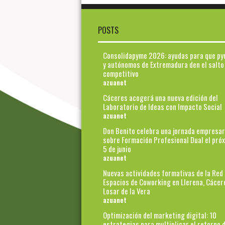
POSTS
Consolidapyme 2026: ayudas para que p
y autónomos de Extremadura den el salto
competitivo
azuanet
Cáceres acogerá una nueva edición del
Laboratorio de Ideas con Impacto Social
azuanet
Don Benito celebra una jornada empresar
sobre Formación Profesional Dual el pró
5 de junio
azuanet
Nuevas actividades formativas de la Red
Espacios de Coworking en Llerena, Cácer
Losar de la Vera
azuanet
Optimización del marketing digital: 10
estrategias para multiplicar el retorno d