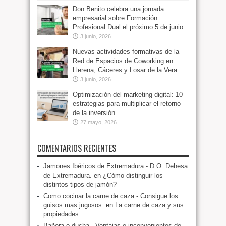
Don Benito celebra una jornada
empresarial sobre Formación
Profesional Dual el próximo 5 de junio
3 junio, 2026
Nuevas actividades formativas de la
Red de Espacios de Coworking en
Llerena, Cáceres y Losar de la Vera
3 junio, 2026
Optimización del marketing digital: 10
estrategias para multiplicar el retorno
de la inversión
27 mayo, 2026
COMENTARIOS RECIENTES
Jamones Ibéricos de Extremadura - D.O. Dehesa
de Extremadura.
en
¿Cómo distinguir los
distintos tipos de jamón?
Como cocinar la carne de caza - Consigue los
guisos mas jugosos.
en
La carne de caza y sus
propiedades
Bañera o ducha - Ventajas e inconvenientes de