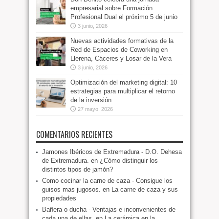
empresarial sobre Formación
Profesional Dual el próximo 5 de junio
3 junio, 2026
Nuevas actividades formativas de la
Red de Espacios de Coworking en
Llerena, Cáceres y Losar de la Vera
3 junio, 2026
Optimización del marketing digital: 10
estrategias para multiplicar el retorno
de la inversión
27 mayo, 2026
COMENTARIOS RECIENTES
Jamones Ibéricos de Extremadura - D.O. Dehesa
de Extremadura.
en
¿Cómo distinguir los
distintos tipos de jamón?
Como cocinar la carne de caza - Consigue los
guisos mas jugosos.
en
La carne de caza y sus
propiedades
Bañera o ducha - Ventajas e inconvenientes de
cada una de ellas.
en
La cerámica en la