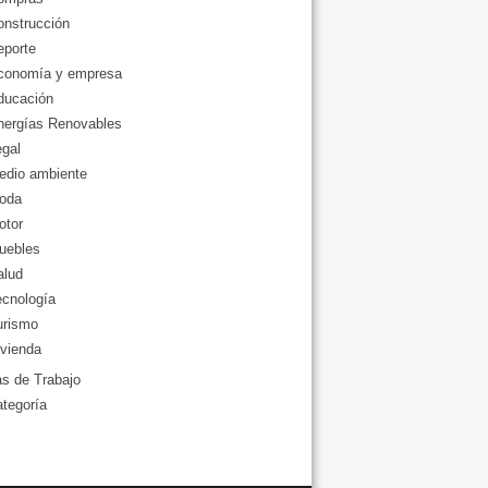
onstrucción
eporte
conomía y empresa
ducación
nergías Renovables
gal
edio ambiente
oda
otor
uebles
alud
ecnología
urismo
vienda
as de Trabajo
ategoría