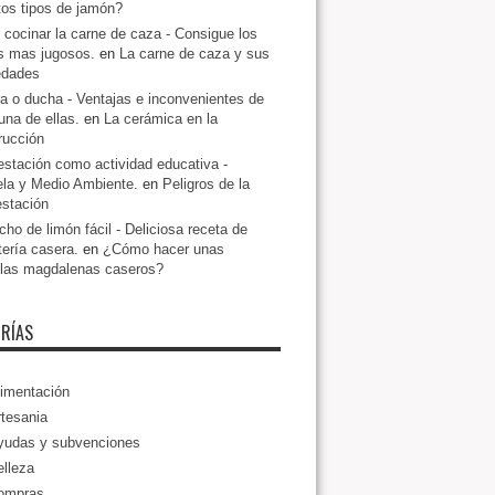
ntos tipos de jamón?
cocinar la carne de caza - Consigue los
s mas jugosos.
en
La carne de caza y sus
edades
a o ducha - Ventajas e inconvenientes de
una de ellas.
en
La cerámica en la
rucción
estación como actividad educativa -
la y Medio Ambiente.
en
Peligros de la
estación
ho de limón fácil - Deliciosa receta de
tería casera.
en
¿Cómo hacer unas
llas magdalenas caseros?
RÍAS
imentación
tesania
yudas y subvenciones
lleza
ompras