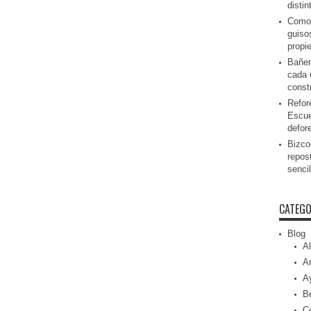
disti
Como 
guiso
propi
Bañer
cada 
const
Refor
Escue
defor
Bizcoc
repos
senci
CATEGO
Blog
Al
Ar
A
Be
C