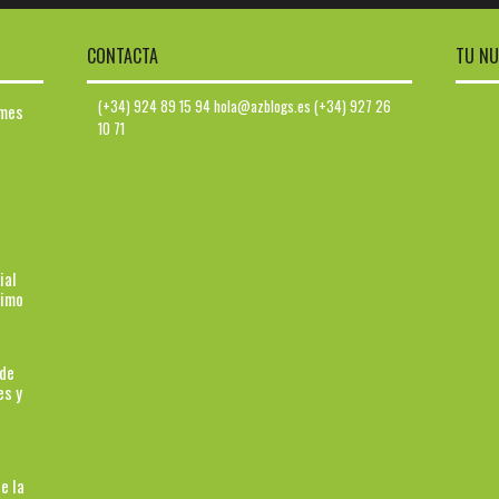
CONTACTA
TU NU
(+34) 924 89 15 94 hola@azblogs.es (+34) 927 26
ymes
10 71
ial
ximo
 de
es y
e la