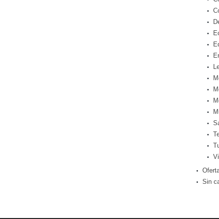
C
D
E
E
E
Le
M
M
M
M
S
T
T
Vi
Ofert
Sin c