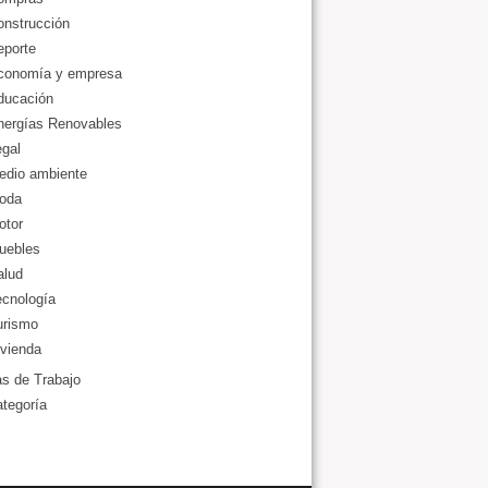
onstrucción
eporte
conomía y empresa
ducación
nergías Renovables
gal
edio ambiente
oda
otor
uebles
alud
ecnología
urismo
vienda
as de Trabajo
ategoría