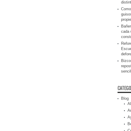
disti
Como 
guiso
propi
Bañer
cada 
const
Refor
Escue
defor
Bizcoc
repos
senci
CATEGO
Blog
Al
Ar
A
Be
C