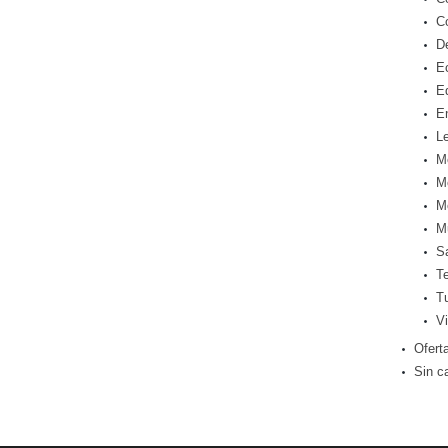
C
D
E
E
E
Le
M
M
M
M
S
T
T
Vi
Ofert
Sin c