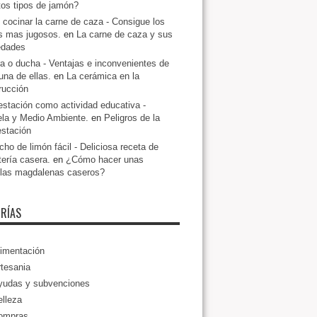
ntos tipos de jamón?
cocinar la carne de caza - Consigue los
s mas jugosos.
en
La carne de caza y sus
edades
a o ducha - Ventajas e inconvenientes de
una de ellas.
en
La cerámica en la
rucción
estación como actividad educativa -
la y Medio Ambiente.
en
Peligros de la
estación
ho de limón fácil - Deliciosa receta de
tería casera.
en
¿Cómo hacer unas
llas magdalenas caseros?
RÍAS
imentación
tesania
yudas y subvenciones
lleza
ompras