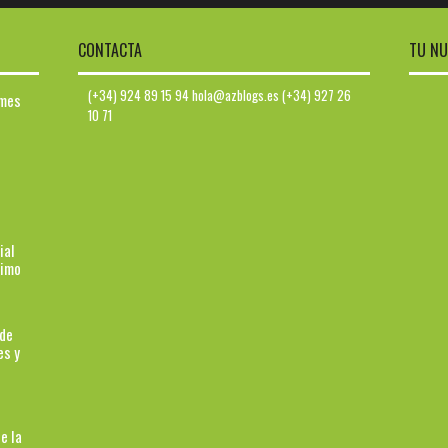
CONTACTA
TU NU
(+34) 924 89 15 94 hola@azblogs.es (+34) 927 26
ymes
10 71
ial
ximo
 de
es y
e la