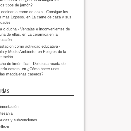
ntos tipos de jamón?
cocinar la carne de caza - Consigue los
s mas jugosos.
en
La carne de caza y sus
edades
a o ducha - Ventajas e inconvenientes de
una de ellas.
en
La cerámica en la
rucción
estación como actividad educativa -
la y Medio Ambiente.
en
Peligros de la
estación
ho de limón fácil - Deliciosa receta de
tería casera.
en
¿Cómo hacer unas
llas magdalenas caseros?
RÍAS
imentación
tesania
yudas y subvenciones
lleza