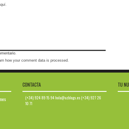
quí.
omentario.
arn how your comment data is processed
.
CONTACTA
TU NU
(+34) 924 89 15 94 hola@azblogs.es (+34) 927 26
ymes
10 71