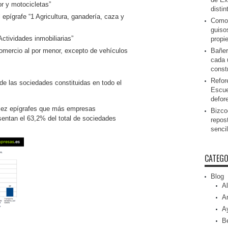
r y motocicletas”
disti
epígrafe “1 Agricultura, ganadería, caza y
Como 
guiso
ctividades inmobiliarias”
propi
Bañer
omercio al por menor, excepto de vehículos
cada 
const
Refor
de las sociedades constituidas en todo el
Escue
defor
 diez epígrafes que más empresas
Bizcoc
entan el 63,2% del total de sociedades
repos
senci
CATEGO
Blog
Al
Ar
A
Be