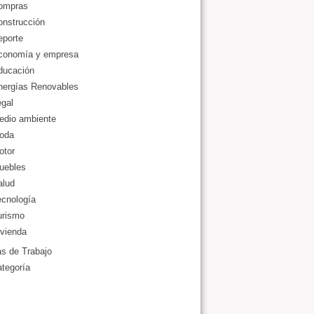
ompras
onstrucción
eporte
conomía y empresa
ducación
nergías Renovables
gal
edio ambiente
oda
otor
uebles
alud
ecnología
urismo
vienda
as de Trabajo
ategoría