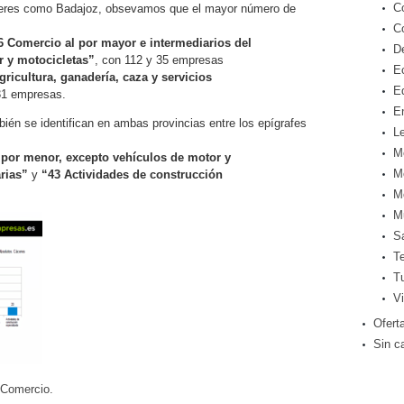
C
áceres como Badajoz, obsevamos que el mayor número de
C
6 Comercio al por mayor e intermediarios del
D
r y motocicletas”
, con 112 y 35 empresas
E
gricultura, ganadería, caza y servicios
E
31 empresas.
E
ién se identifican en ambas provincias entre los epígrafes
Le
M
 por menor, excepto vehículos de motor y
M
rias”
y
“43 Actividades de construcción
M
M
S
T
T
Vi
Ofert
Sin c
 Comercio.