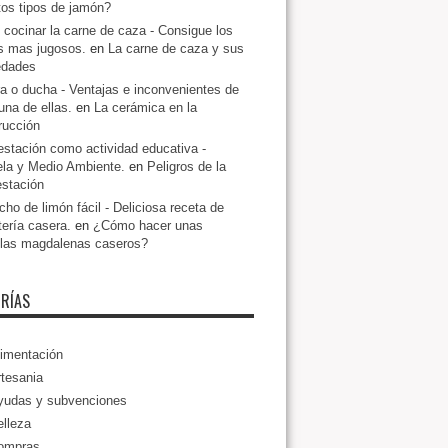
ntos tipos de jamón?
cocinar la carne de caza - Consigue los
s mas jugosos.
en
La carne de caza y sus
edades
a o ducha - Ventajas e inconvenientes de
una de ellas.
en
La cerámica en la
rucción
estación como actividad educativa -
la y Medio Ambiente.
en
Peligros de la
estación
ho de limón fácil - Deliciosa receta de
tería casera.
en
¿Cómo hacer unas
llas magdalenas caseros?
RÍAS
imentación
tesania
yudas y subvenciones
lleza
ompras