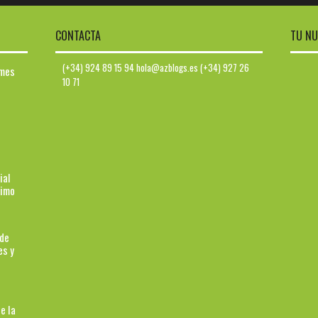
CONTACTA
TU NU
(+34) 924 89 15 94 hola@azblogs.es (+34) 927 26
ymes
10 71
ial
ximo
 de
es y
e la