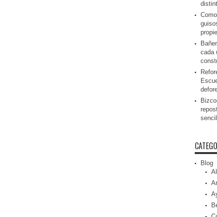
disti
Como 
guiso
propi
Bañer
cada 
const
Refor
Escue
defor
Bizcoc
repos
senci
CATEGO
Blog
Al
Ar
A
Be
C