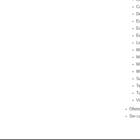
C
D
E
E
E
Le
M
M
M
M
S
T
T
Vi
Ofert
Sin c