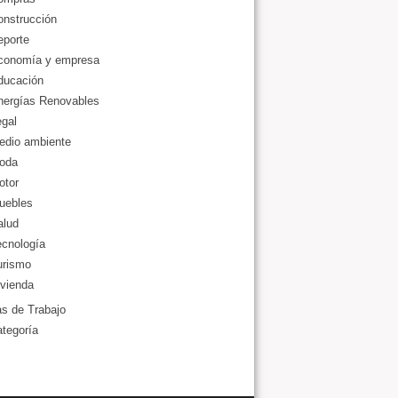
onstrucción
eporte
conomía y empresa
ducación
nergías Renovables
gal
edio ambiente
oda
otor
uebles
alud
ecnología
urismo
vienda
as de Trabajo
ategoría