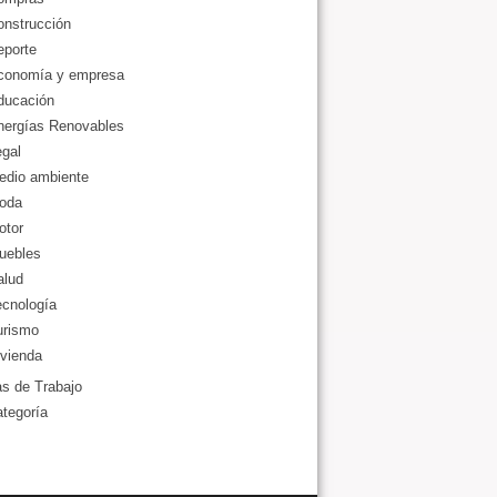
onstrucción
eporte
conomía y empresa
ducación
nergías Renovables
gal
edio ambiente
oda
otor
uebles
alud
ecnología
urismo
vienda
as de Trabajo
ategoría