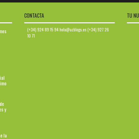
CONTACTA
TU NU
(+34) 924 89 15 94 hola@azblogs.es (+34) 927 26
ymes
10 71
ial
ximo
 de
es y
e la