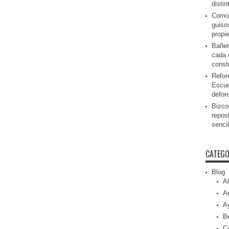
disti
Como 
guiso
propi
Bañer
cada 
const
Refor
Escue
defor
Bizcoc
repos
senci
CATEGO
Blog
Al
Ar
A
Be
C