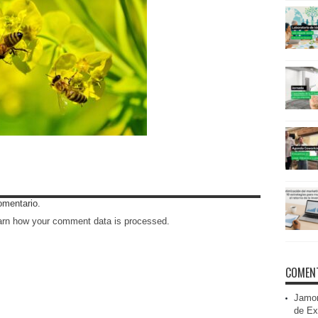
omentario.
arn how your comment data is processed
.
COMENT
Jamon
de Ex