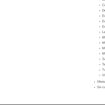
C
D
E
E
E
Le
M
M
M
M
S
T
T
Vi
Ofert
Sin c