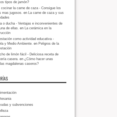
ntos tipos de jamón?
cocinar la carne de caza - Consigue los
s mas jugosos.
en
La carne de caza y sus
edades
a o ducha - Ventajas e inconvenientes de
una de ellas.
en
La cerámica en la
rucción
estación como actividad educativa -
la y Medio Ambiente.
en
Peligros de la
estación
ho de limón fácil - Deliciosa receta de
tería casera.
en
¿Cómo hacer unas
llas magdalenas caseros?
RÍAS
imentación
tesania
yudas y subvenciones
lleza
ompras