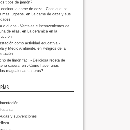
ntos tipos de jamón?
cocinar la carne de caza - Consigue los
s mas jugosos.
en
La carne de caza y sus
edades
a o ducha - Ventajas e inconvenientes de
una de ellas.
en
La cerámica en la
rucción
estación como actividad educativa -
la y Medio Ambiente.
en
Peligros de la
estación
ho de limón fácil - Deliciosa receta de
tería casera.
en
¿Cómo hacer unas
llas magdalenas caseros?
RÍAS
imentación
tesania
yudas y subvenciones
lleza
ompras