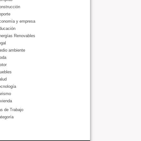
onstrucción
eporte
conomía y empresa
ducación
nergías Renovables
gal
edio ambiente
oda
otor
uebles
alud
ecnología
urismo
vienda
as de Trabajo
ategoría