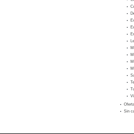
C
D
E
E
E
Le
M
M
M
M
S
T
T
Vi
Ofert
Sin c