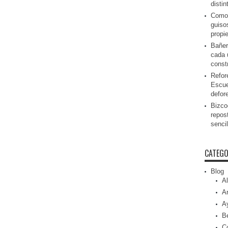
disti
Como 
guiso
propi
Bañer
cada 
const
Refor
Escue
defor
Bizcoc
repos
senci
CATEGO
Blog
Al
Ar
A
Be
C