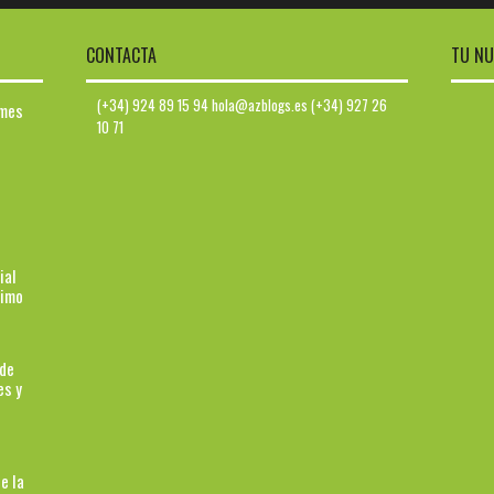
CONTACTA
TU NU
(+34) 924 89 15 94 hola@azblogs.es (+34) 927 26
ymes
10 71
ial
ximo
 de
es y
e la