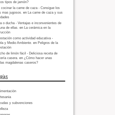
ntos tipos de jamón?
cocinar la carne de caza - Consigue los
s mas jugosos.
en
La carne de caza y sus
edades
a o ducha - Ventajas e inconvenientes de
una de ellas.
en
La cerámica en la
rucción
estación como actividad educativa -
la y Medio Ambiente.
en
Peligros de la
estación
ho de limón fácil - Deliciosa receta de
tería casera.
en
¿Cómo hacer unas
llas magdalenas caseros?
RÍAS
imentación
tesania
yudas y subvenciones
lleza
ompras