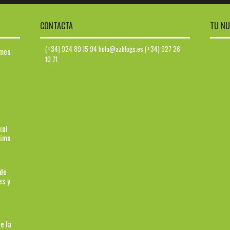
CONTACTA
TU NU
(+34) 924 89 15 94 hola@azblogs.es (+34) 927 26
ymes
10 71
ial
ximo
 de
es y
e la