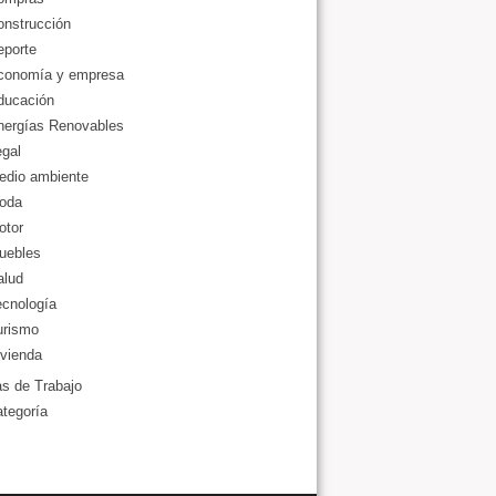
onstrucción
eporte
conomía y empresa
ducación
nergías Renovables
gal
edio ambiente
oda
otor
uebles
alud
ecnología
urismo
vienda
as de Trabajo
ategoría