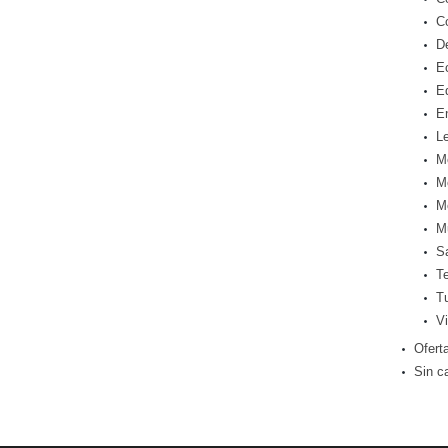
C
D
E
E
E
Le
M
M
M
M
S
T
T
Vi
Ofert
Sin c