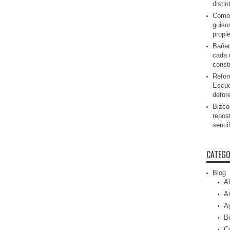
disti
Como 
guiso
propi
Bañer
cada 
const
Refor
Escue
defor
Bizcoc
repos
senci
CATEGO
Blog
Al
Ar
A
Be
C