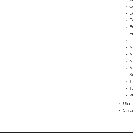
C
D
E
E
E
Le
M
M
M
M
S
T
T
Vi
Ofert
Sin c