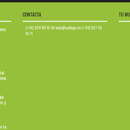
CONTACTA
TU NU
(+34) 924 89 15 94 hola@azblogs.es (+34) 927 26
ymes
10 71
ial
ximo
 de
es y
e la