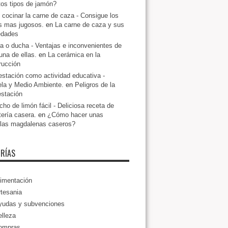
ntos tipos de jamón?
cocinar la carne de caza - Consigue los
s mas jugosos.
en
La carne de caza y sus
edades
a o ducha - Ventajas e inconvenientes de
una de ellas.
en
La cerámica en la
rucción
estación como actividad educativa -
la y Medio Ambiente.
en
Peligros de la
estación
ho de limón fácil - Deliciosa receta de
tería casera.
en
¿Cómo hacer unas
llas magdalenas caseros?
RÍAS
imentación
tesania
yudas y subvenciones
lleza
ompras