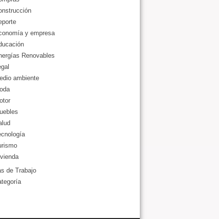
onstrucción
eporte
conomía y empresa
ducación
nergías Renovables
gal
edio ambiente
oda
otor
uebles
alud
ecnología
urismo
vienda
as de Trabajo
ategoría