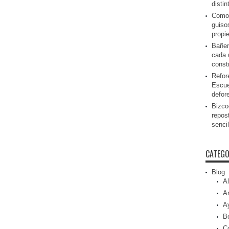
disti
Como 
guiso
propi
Bañer
cada 
const
Refor
Escue
defor
Bizcoc
repos
senci
CATEGO
Blog
Al
Ar
A
Be
C