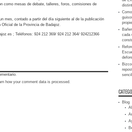
ión como mesas de debate, talleres, foros, comisiones de
disti
Como 
guiso
un mes, contado a partir del día siguiente al de la publicación
propi
n Oficial de la Provincia de Badajoz.
Bañer
joz.es ; Teléfonos: 924 212 369/ 924 212 364/ 924212366
cada 
const
Refor
Escue
defor
Bizcoc
repos
omentario.
senci
arn how your comment data is processed
.
CATEGO
Blog
Al
Ar
A
Be