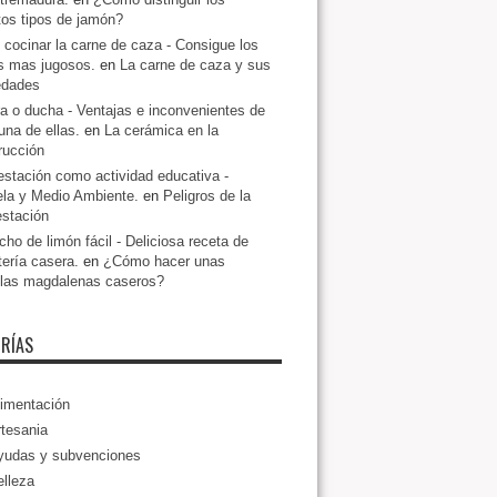
ntos tipos de jamón?
cocinar la carne de caza - Consigue los
s mas jugosos.
en
La carne de caza y sus
edades
a o ducha - Ventajas e inconvenientes de
una de ellas.
en
La cerámica en la
rucción
estación como actividad educativa -
la y Medio Ambiente.
en
Peligros de la
estación
ho de limón fácil - Deliciosa receta de
tería casera.
en
¿Cómo hacer unas
llas magdalenas caseros?
RÍAS
imentación
tesania
yudas y subvenciones
lleza