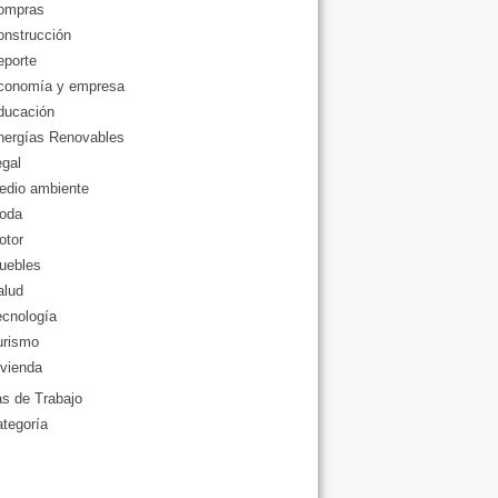
ompras
onstrucción
eporte
conomía y empresa
ducación
nergías Renovables
gal
edio ambiente
oda
otor
uebles
alud
ecnología
urismo
vienda
as de Trabajo
ategoría