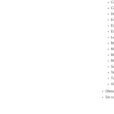
C
C
D
E
E
E
Le
M
M
M
M
S
T
T
Vi
Ofert
Sin c