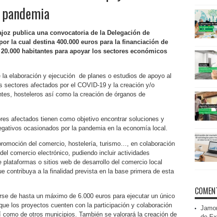
a pandemia
dajoz publica una convocatoria de la Delegación de
 por la cual destina 400.000 euros para la financiación de
20.000 habitantes para apoyar los sectores económicos
e la elaboración y ejecución de planes o estudios de apoyo al
ros sectores afectados por el COVID-19 y la creación y/o
tes, hosteleros así como la creación de órganos de
ores afectados tienen como objetivo encontrar soluciones y
egativos ocasionados por la pandemia en la economía local.
omoción del comercio, hostelería, turismo…, en colaboración
 del comercio electrónico, pudiendo incluir actividades
 plataformas o sitios web de desarrollo del comercio local
e contribuya a la finalidad prevista en la base primera de esta
COMENT
iarse de hasta un máximo de 6.000 euros para ejecutar un único
que los proyectos cuenten con la participación y colaboración
Jamon
í como de otros municipios. También se valorará la creación de
de Ex