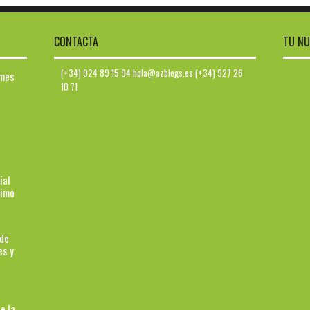
CONTACTA
TU NU
(+34) 924 89 15 94 hola@azblogs.es (+34) 927 26
ymes
10 71
ial
ximo
 de
es y
e la