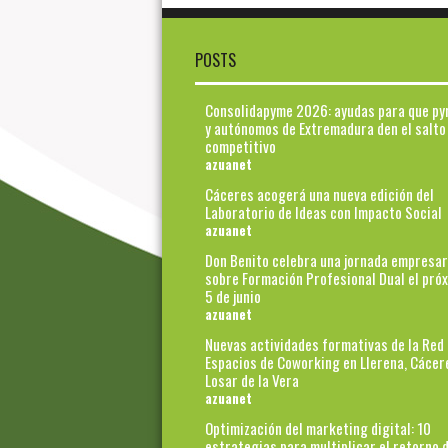
POSTS
Consolidapyme 2026: ayudas para que p
y autónomos de Extremadura den el salto
competitivo
azuanet
Cáceres acogerá una nueva edición del
Laboratorio de Ideas con Impacto Social
azuanet
Don Benito celebra una jornada empresar
sobre Formación Profesional Dual el pró
5 de junio
azuanet
Nuevas actividades formativas de la Red
Espacios de Coworking en Llerena, Cácer
Losar de la Vera
azuanet
Optimización del marketing digital: 10
estrategias para multiplicar el retorno d