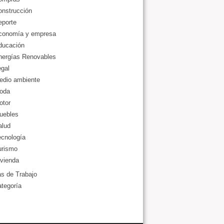
onstrucción
eporte
conomía y empresa
ducación
nergías Renovables
gal
edio ambiente
oda
otor
uebles
alud
ecnología
urismo
vienda
as de Trabajo
ategoría