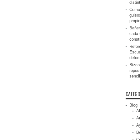
disti
Como 
guiso
propi
Bañer
cada 
const
Refor
Escue
defor
Bizcoc
repos
senci
CATEGO
Blog
Al
Ar
A
Be
C