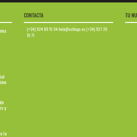
CONTACTA
TU NU
(+34) 924 89 15 94 hola@azblogs.es (+34) 927 26
ymes
10 71
ial
ximo
 de
es y
e la