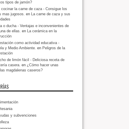
ntos tipos de jamón?
cocinar la carne de caza - Consigue los
s mas jugosos.
en
La carne de caza y sus
edades
a o ducha - Ventajas e inconvenientes de
una de ellas.
en
La cerámica en la
rucción
estación como actividad educativa -
la y Medio Ambiente.
en
Peligros de la
estación
ho de limón fácil - Deliciosa receta de
tería casera.
en
¿Cómo hacer unas
llas magdalenas caseros?
RÍAS
imentación
tesania
yudas y subvenciones
lleza
ompras