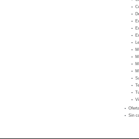
C
D
E
E
E
Le
M
M
M
M
S
T
T
Vi
Ofert
Sin c