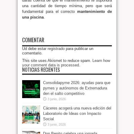
darás cuenta de que el mantenimiento te supondrá
una cantidad de tiempo mínima, pero que será
fundamental para el correcto
mantenimiento de
una piscina
.
COMENTAR
Ud debe estar
registrado
para publicar un
comentario.
This site uses Akismet to reduce spam.
Learn how
your comment data is processed
.
NOTICIAS RECIENTES
Consolidapyme 2026: ayudas para que
pymes y autónomos de Extremadura
den el salto competitivo
3 junio, 2026
Cáceres acogerá una nueva edición del
Laboratorio de Ideas con Impacto
Social
3 junio, 2026
Don Benito celebra una jornada