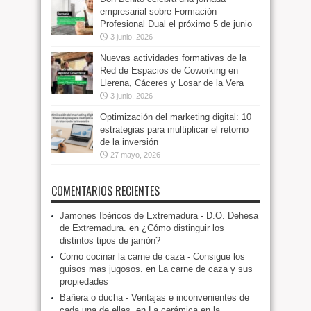
empresarial sobre Formación
Profesional Dual el próximo 5 de junio
3 junio, 2026
Nuevas actividades formativas de la
Red de Espacios de Coworking en
Llerena, Cáceres y Losar de la Vera
3 junio, 2026
Optimización del marketing digital: 10
estrategias para multiplicar el retorno
de la inversión
27 mayo, 2026
COMENTARIOS RECIENTES
Jamones Ibéricos de Extremadura - D.O. Dehesa
de Extremadura.
en
¿Cómo distinguir los
distintos tipos de jamón?
Como cocinar la carne de caza - Consigue los
guisos mas jugosos.
en
La carne de caza y sus
propiedades
Bañera o ducha - Ventajas e inconvenientes de
cada una de ellas.
en
La cerámica en la