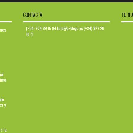
CONTACTA
TU NU
(+34) 924 89 15 94 hola@azblogs.es (+34) 927 26
ymes
10 71
ial
ximo
 de
es y
e la