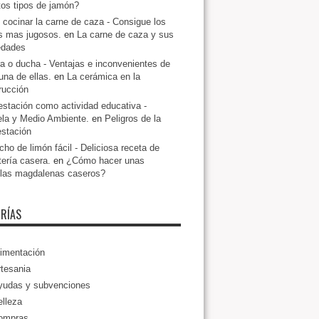
ntos tipos de jamón?
cocinar la carne de caza - Consigue los
s mas jugosos.
en
La carne de caza y sus
edades
a o ducha - Ventajas e inconvenientes de
una de ellas.
en
La cerámica en la
rucción
estación como actividad educativa -
la y Medio Ambiente.
en
Peligros de la
estación
ho de limón fácil - Deliciosa receta de
tería casera.
en
¿Cómo hacer unas
llas magdalenas caseros?
RÍAS
imentación
tesania
yudas y subvenciones
lleza
ompras