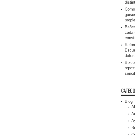
disti
Como 
guiso
propi
Bañer
cada 
const
Refor
Escue
defor
Bizcoc
repos
senci
CATEGO
Blog
Al
Ar
A
Be
C