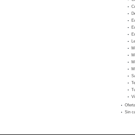
C
D
E
E
E
Le
M
M
M
M
S
T
T
Vi
Ofert
Sin c