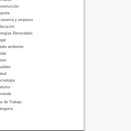
onstrucción
eporte
conomía y empresa
ducación
nergías Renovables
gal
edio ambiente
oda
otor
uebles
alud
ecnología
urismo
vienda
as de Trabajo
ategoría