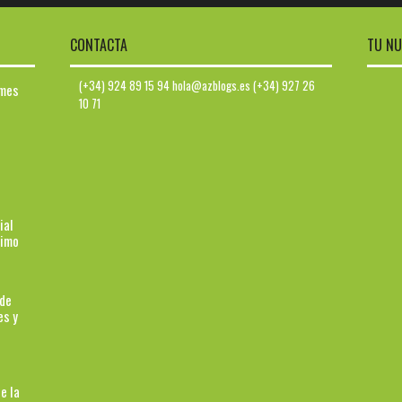
CONTACTA
TU NU
(+34) 924 89 15 94 hola@azblogs.es (+34) 927 26
ymes
10 71
ial
ximo
 de
es y
e la