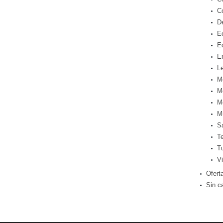
C
D
E
E
E
Le
M
M
M
M
S
T
T
Vi
Ofert
Sin c