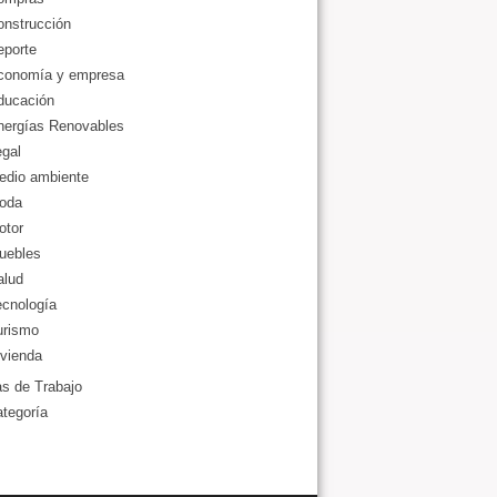
onstrucción
eporte
conomía y empresa
ducación
nergías Renovables
gal
edio ambiente
oda
otor
uebles
alud
ecnología
urismo
vienda
as de Trabajo
ategoría