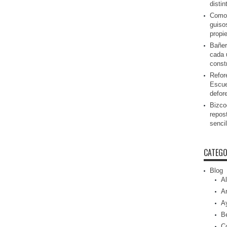
disti
Como 
guiso
propi
Bañer
cada 
const
Refor
Escue
defor
Bizcoc
repos
senci
CATEGO
Blog
Al
Ar
A
Be
C