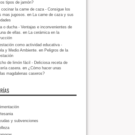
ntos tipos de jamón?
cocinar la carne de caza - Consigue los
s mas jugosos.
en
La carne de caza y sus
edades
a o ducha - Ventajas e inconvenientes de
una de ellas.
en
La cerámica en la
rucción
estación como actividad educativa -
la y Medio Ambiente.
en
Peligros de la
estación
ho de limón fácil - Deliciosa receta de
tería casera.
en
¿Cómo hacer unas
llas magdalenas caseros?
RÍAS
imentación
tesania
yudas y subvenciones
lleza
ompras