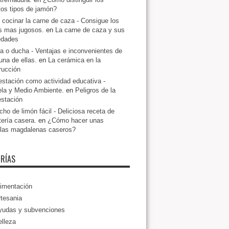
ntos tipos de jamón?
cocinar la carne de caza - Consigue los
s mas jugosos.
en
La carne de caza y sus
edades
a o ducha - Ventajas e inconvenientes de
una de ellas.
en
La cerámica en la
rucción
estación como actividad educativa -
la y Medio Ambiente.
en
Peligros de la
estación
ho de limón fácil - Deliciosa receta de
tería casera.
en
¿Cómo hacer unas
llas magdalenas caseros?
RÍAS
imentación
tesania
yudas y subvenciones
lleza