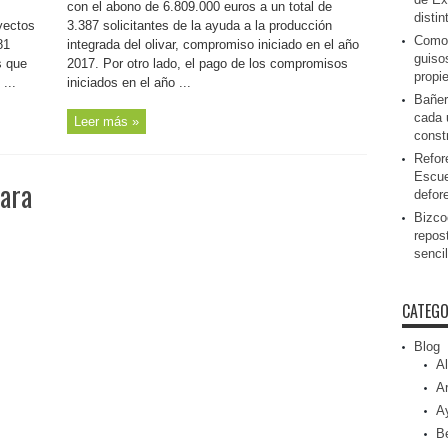
con el abono de 6.809.000 euros a un total de
disti
yectos
3.387 solicitantes de la ayuda a la producción
Como 
81
integrada del olivar, compromiso iniciado en el año
guiso
s que
2017. Por otro lado, el pago de los compromisos
propi
...
iniciados en el año ...
Bañer
cada 
Leer más »
const
Refor
Escue
para
defor
Bizcoc
repos
senci
CATEGO
Blog
Al
Ar
A
Be