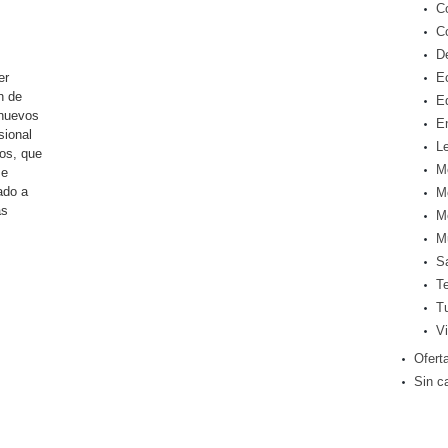
C
C
D
er
E
n de
E
 nuevos
E
sional
Le
os, que
M
se
ado a
M
as
M
M
S
T
T
Vi
Ofert
Sin c