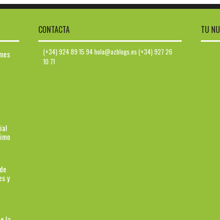
CONTACTA
TU NU
(+34) 924 89 15 94 hola@azblogs.es (+34) 927 26
ymes
10 71
ial
ximo
 de
es y
e la