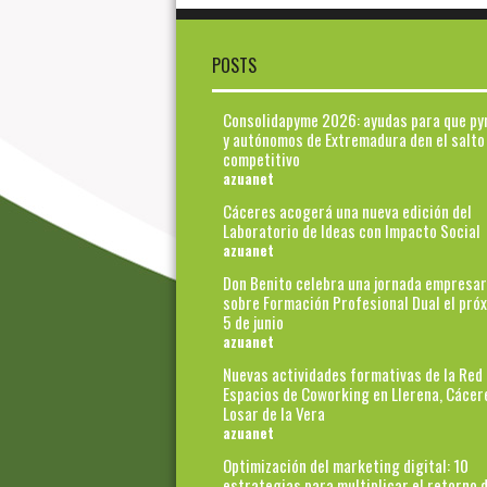
POSTS
Consolidapyme 2026: ayudas para que p
y autónomos de Extremadura den el salto
competitivo
azuanet
Cáceres acogerá una nueva edición del
Laboratorio de Ideas con Impacto Social
azuanet
Don Benito celebra una jornada empresar
sobre Formación Profesional Dual el pró
5 de junio
azuanet
Nuevas actividades formativas de la Red
Espacios de Coworking en Llerena, Cácer
Losar de la Vera
azuanet
Optimización del marketing digital: 10
estrategias para multiplicar el retorno d