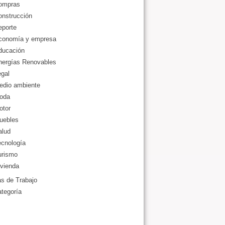
ompras
onstrucción
eporte
conomía y empresa
ducación
nergías Renovables
gal
edio ambiente
oda
otor
uebles
alud
ecnología
urismo
vienda
as de Trabajo
ategoría