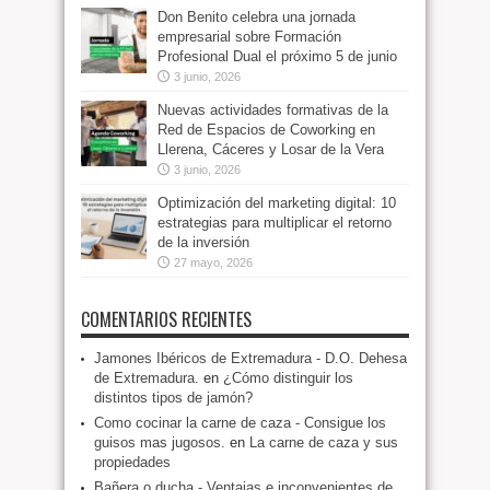
Don Benito celebra una jornada
empresarial sobre Formación
Profesional Dual el próximo 5 de junio
3 junio, 2026
Nuevas actividades formativas de la
Red de Espacios de Coworking en
Llerena, Cáceres y Losar de la Vera
3 junio, 2026
Optimización del marketing digital: 10
estrategias para multiplicar el retorno
de la inversión
27 mayo, 2026
COMENTARIOS RECIENTES
Jamones Ibéricos de Extremadura - D.O. Dehesa
de Extremadura.
en
¿Cómo distinguir los
distintos tipos de jamón?
Como cocinar la carne de caza - Consigue los
guisos mas jugosos.
en
La carne de caza y sus
propiedades
Bañera o ducha - Ventajas e inconvenientes de