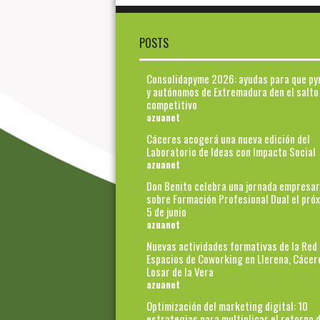
POSTS
Consolidapyme 2026: ayudas para que p
y autónomos de Extremadura den el salto
competitivo
azuanet
Cáceres acogerá una nueva edición del
Laboratorio de Ideas con Impacto Social
azuanet
Don Benito celebra una jornada empresar
sobre Formación Profesional Dual el pró
5 de junio
azuanet
Nuevas actividades formativas de la Red
Espacios de Coworking en Llerena, Cácer
Losar de la Vera
azuanet
Optimización del marketing digital: 10
estrategias para multiplicar el retorno d