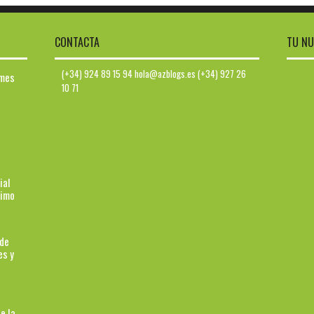
CONTACTA
TU NU
(+34) 924 89 15 94 hola@azblogs.es (+34) 927 26
ymes
10 71
ial
ximo
 de
es y
e la