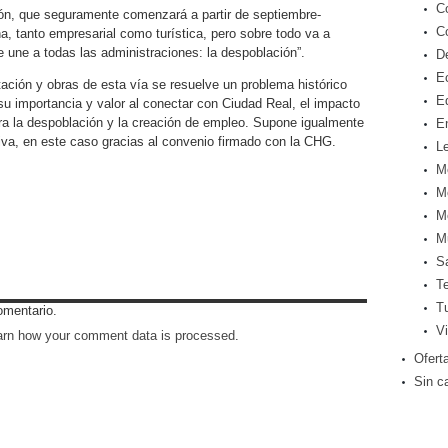
C
ón, que seguramente comenzará a partir de septiembre-
C
ona, tanto empresarial como turística, pero sobre todo va a
e une a todas las administraciones: la despoblación”.
D
E
itación y obras de esta vía se resuelve
un problema histórico
E
, su importancia y valor al conectar con Ciudad Real, el impacto
tra la despoblación y la creación de empleo. Supone igualmente
E
iva, en este caso gracias al convenio firmado con la CHG.
Le
M
M
M
M
S
T
T
omentario.
Vi
arn how your comment data is processed
.
Ofert
Sin c