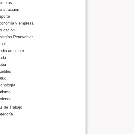
ompras
onstrucción
eporte
conomía y empresa
ducación
nergías Renovables
gal
edio ambiente
oda
otor
uebles
alud
ecnología
urismo
vienda
as de Trabajo
ategoría