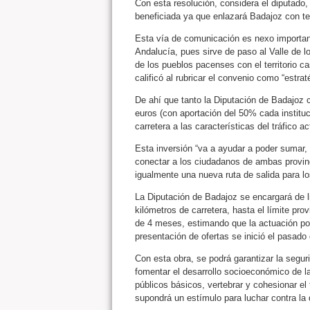
Con esta resolución, considera el diputado,
beneficiada ya que enlazará Badajoz con te
Esta vía de comunicación es nexo importan
Andalucía, pues sirve de paso al Valle de l
de los pueblos pacenses con el territorio c
calificó al rubricar el convenio como “estrat
De ahí que tanto la Diputación de Badajoz
euros (con aportación del 50% cada instituci
carretera a las características del tráfico a
Esta inversión “va a ayudar a poder sumar, 
conectar a los ciudadanos de ambas provinc
igualmente una nueva ruta de salida para lo
La Diputación de Badajoz se encargará de lici
kilómetros de carretera, hasta el límite pro
de 4 meses, estimando que la actuación podr
presentación de ofertas se inició el pasado 
Con esta obra, se podrá garantizar la seguri
fomentar el desarrollo socioeconómico de la
públicos básicos, vertebrar y cohesionar el t
supondrá un estímulo para luchar contra la