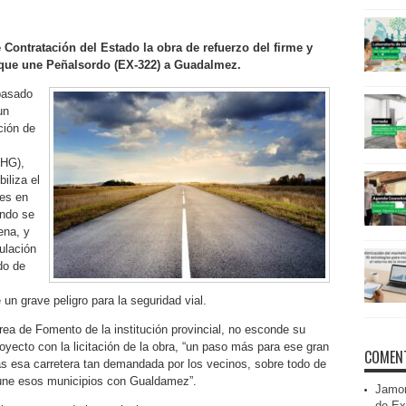
e Contratación del Estado la obra de refuerzo del firme y
a que une Peñalsordo (EX-322) a Guadalmez.
 pasado
un
ción de
CHG),
iliza el
nes en
ando se
ena, y
ulación
do de
un grave peligro para la seguridad vial.
rea de Fomento de la institución provincial, no esconde su
proyecto con la licitación de la obra, “un paso más para ese gran
COMENT
as esa carretera tan demandada por los vecinos, sobre todo de
 une esos municipios con Gualdamez”.
Jamon
de Ex