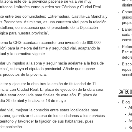
 la zona este de la provincia pacense se va a ver muy
disti
rritorios limítrofes como pueden ser Córdoba y Ciudad Real.
Como 
te entre tres comunidades: Extremadura, Castilla-La Mancha y
guiso
os Pedroches. Asimismo, es una carretera vital para la relación
propi
astellano, consecuencia que el presidente de la Diputación
Bañer
égica para nuestra provincia”.
cada 
const
 como la CHG acordaran acometer una inversión de 800.000
Refor
ón) para la mejora del firme y seguridad vial, adaptando la
Escue
ctual y la normativa vigente.
defor
dar un impulso a la zona y seguir hacia adelante a la hora de
Bizcoc
ias”, subraya el diputado provincial. Añade que supone
repos
s productos de la provincia.
senci
tar y ejecutar la obra tras la cesión de titularidad de 11
vincial con Ciudad Real. El plazo de ejecución de la obra será
CATEGO
ía estar concluida para finales de este año. El plazo de
día 29 de abril y finaliza el 18 de mayo.
Blog
Al
dad vial, mejorar la conexión entre estas localidades para
Ar
 zona, garantizar el acceso de los ciudadanos a los servicios
A
erritorio y favorecer la fijación de sus habitantes, pues
 despoblación.
Be