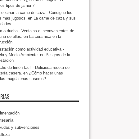
ntos tipos de jamón?
cocinar la carne de caza - Consigue los
s mas jugosos.
en
La carne de caza y sus
edades
a o ducha - Ventajas e inconvenientes de
una de ellas.
en
La cerámica en la
rucción
estación como actividad educativa -
la y Medio Ambiente.
en
Peligros de la
estación
ho de limón fácil - Deliciosa receta de
tería casera.
en
¿Cómo hacer unas
llas magdalenas caseros?
RÍAS
imentación
tesania
yudas y subvenciones
lleza