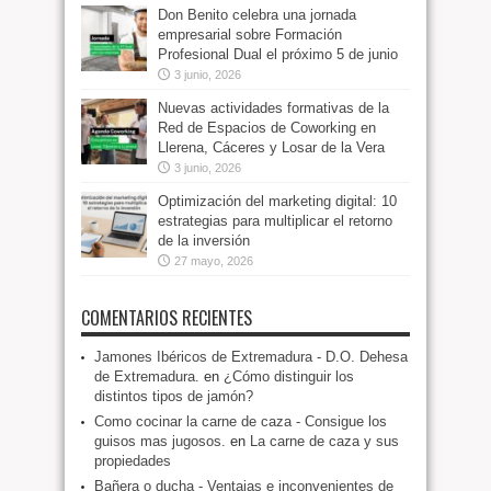
Don Benito celebra una jornada
empresarial sobre Formación
Profesional Dual el próximo 5 de junio
3 junio, 2026
Nuevas actividades formativas de la
Red de Espacios de Coworking en
Llerena, Cáceres y Losar de la Vera
3 junio, 2026
Optimización del marketing digital: 10
estrategias para multiplicar el retorno
de la inversión
27 mayo, 2026
COMENTARIOS RECIENTES
Jamones Ibéricos de Extremadura - D.O. Dehesa
de Extremadura.
en
¿Cómo distinguir los
distintos tipos de jamón?
Como cocinar la carne de caza - Consigue los
guisos mas jugosos.
en
La carne de caza y sus
propiedades
Bañera o ducha - Ventajas e inconvenientes de