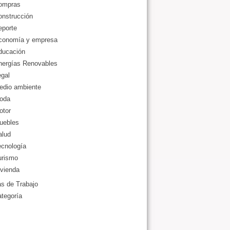
ompras
onstrucción
eporte
conomía y empresa
ducación
nergías Renovables
gal
edio ambiente
oda
otor
uebles
alud
ecnología
urismo
vienda
as de Trabajo
ategoría