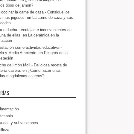
ntos tipos de jamón?
cocinar la carne de caza - Consigue los
s mas jugosos.
en
La carne de caza y sus
edades
a o ducha - Ventajas e inconvenientes de
una de ellas.
en
La cerámica en la
rucción
estación como actividad educativa -
la y Medio Ambiente.
en
Peligros de la
estación
ho de limón fácil - Deliciosa receta de
tería casera.
en
¿Cómo hacer unas
llas magdalenas caseros?
RÍAS
imentación
tesania
yudas y subvenciones
lleza