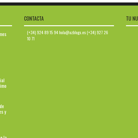
CONTACTA
TU NU
(+34) 924 89 15 94 hola@azblogs.es (+34) 927 26
ymes
10 71
ial
ximo
 de
es y
e la