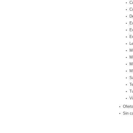
C
C
D
E
E
E
Le
M
M
M
M
S
T
T
Vi
Ofert
Sin c