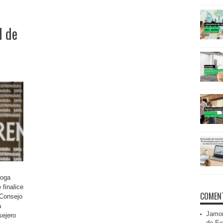
l de
roga
 finalice
COMENT
 Consejo
a
Jamon
sejero
de Ex