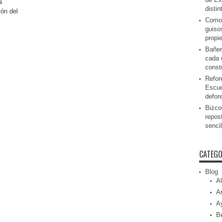
a
disti
ión del
Como 
guiso
propi
Bañer
cada 
const
Refor
Escue
defor
Bizcoc
repos
senci
CATEGO
Blog
Al
Ar
A
Be