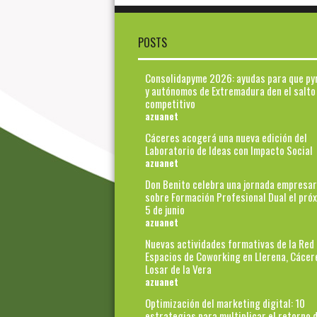
POSTS
Consolidapyme 2026: ayudas para que p
y autónomos de Extremadura den el salto
competitivo
azuanet
Cáceres acogerá una nueva edición del
Laboratorio de Ideas con Impacto Social
azuanet
Don Benito celebra una jornada empresar
sobre Formación Profesional Dual el pró
5 de junio
azuanet
Nuevas actividades formativas de la Red
Espacios de Coworking en Llerena, Cácer
Losar de la Vera
azuanet
Optimización del marketing digital: 10
estrategias para multiplicar el retorno d