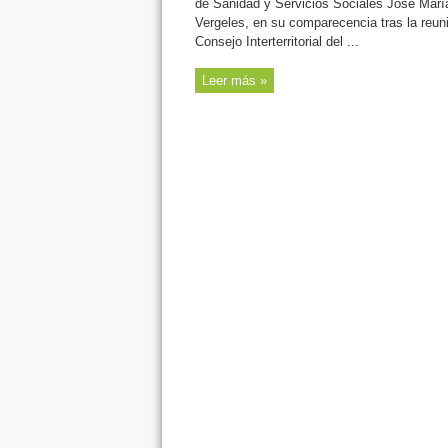
de Sanidad y Servicios Sociales José Marí
Vergeles, en su comparecencia tras la reun
Consejo Interterritorial del ...
Leer más »