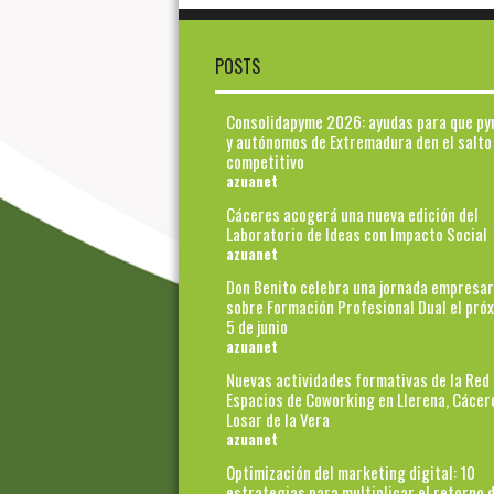
POSTS
Consolidapyme 2026: ayudas para que p
y autónomos de Extremadura den el salto
competitivo
azuanet
Cáceres acogerá una nueva edición del
Laboratorio de Ideas con Impacto Social
azuanet
Don Benito celebra una jornada empresar
sobre Formación Profesional Dual el pró
5 de junio
azuanet
Nuevas actividades formativas de la Red
Espacios de Coworking en Llerena, Cácer
Losar de la Vera
azuanet
Optimización del marketing digital: 10
estrategias para multiplicar el retorno d