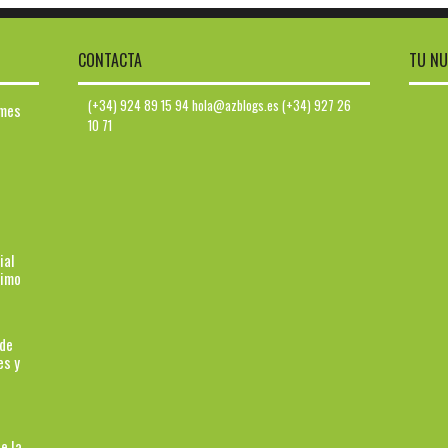
CONTACTA
TU NU
(+34) 924 89 15 94 hola@azblogs.es (+34) 927 26
ymes
10 71
ial
ximo
 de
es y
e la