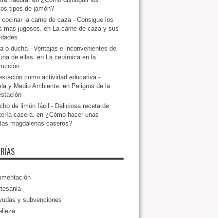
ntos tipos de jamón?
cocinar la carne de caza - Consigue los
s mas jugosos.
en
La carne de caza y sus
edades
a o ducha - Ventajas e inconvenientes de
una de ellas.
en
La cerámica en la
rucción
estación como actividad educativa -
la y Medio Ambiente.
en
Peligros de la
estación
ho de limón fácil - Deliciosa receta de
tería casera.
en
¿Cómo hacer unas
llas magdalenas caseros?
RÍAS
imentación
tesania
yudas y subvenciones
lleza