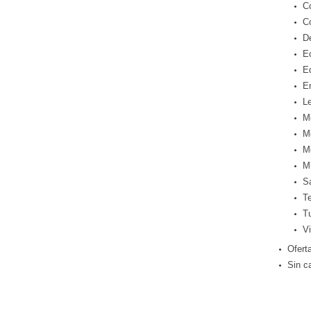
C
C
D
E
E
E
Le
M
M
M
M
S
T
T
Vi
Ofert
Sin c