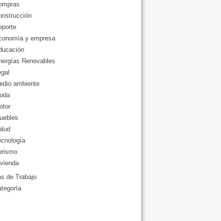
ompras
onstrucción
eporte
conomía y empresa
ducación
nergías Renovables
gal
edio ambiente
oda
otor
uebles
alud
ecnología
urismo
vienda
as de Trabajo
ategoría