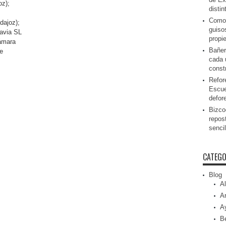
z);
disti
Como 
dajoz);
guiso
oavia SL
propi
ámara
Bañer
e
cada 
const
Refor
Escue
defor
Bizcoc
repos
senci
CATEGO
Blog
Al
Ar
A
Be