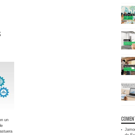
s
COMENT
on un
de
Jamon
astuera
de Ex