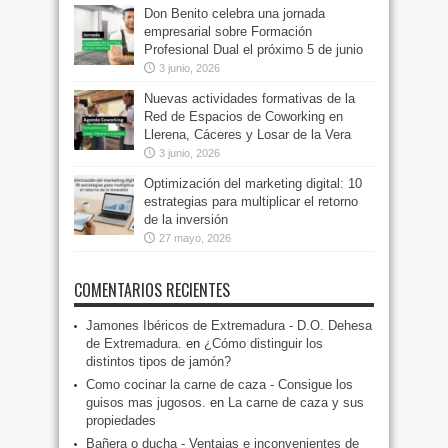
Don Benito celebra una jornada
empresarial sobre Formación
Profesional Dual el próximo 5 de junio
3 junio, 2026
Nuevas actividades formativas de la
Red de Espacios de Coworking en
Llerena, Cáceres y Losar de la Vera
3 junio, 2026
Optimización del marketing digital: 10
estrategias para multiplicar el retorno
de la inversión
27 mayo, 2026
COMENTARIOS RECIENTES
Jamones Ibéricos de Extremadura - D.O. Dehesa
de Extremadura.
en
¿Cómo distinguir los
distintos tipos de jamón?
Como cocinar la carne de caza - Consigue los
guisos mas jugosos.
en
La carne de caza y sus
propiedades
Bañera o ducha - Ventajas e inconvenientes de