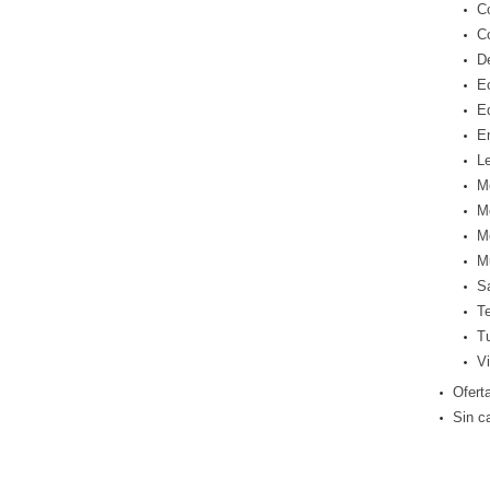
C
C
D
E
E
E
Le
M
M
M
M
S
T
T
Vi
Ofert
Sin c