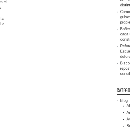
a el
disti
o
Como 
guiso
la
propi
 La
Bañer
cada 
const
Refor
Escue
defor
Bizcoc
repos
senci
CATEGO
Blog
Al
Ar
A
Be