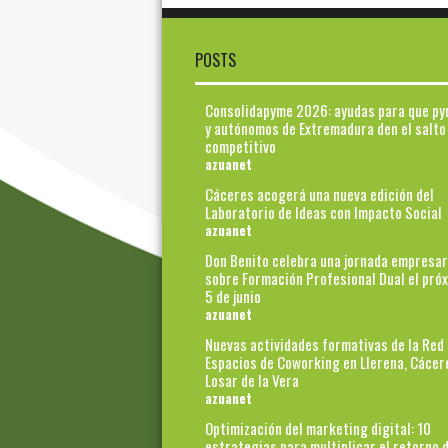
POSTS
Consolidapyme 2026: ayudas para que p
y autónomos de Extremadura den el salto
competitivo
azuanet
Cáceres acogerá una nueva edición del
Laboratorio de Ideas con Impacto Social
azuanet
Don Benito celebra una jornada empresar
sobre Formación Profesional Dual el pró
5 de junio
azuanet
Nuevas actividades formativas de la Red
Espacios de Coworking en Llerena, Cácer
Losar de la Vera
azuanet
Optimización del marketing digital: 10
estrategias para multiplicar el retorno d