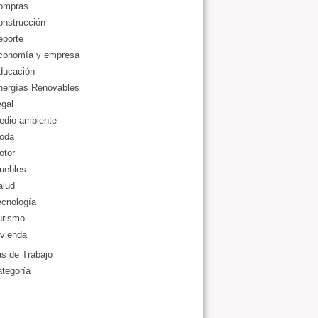
ompras
onstrucción
eporte
conomía y empresa
ducación
nergías Renovables
gal
edio ambiente
oda
otor
uebles
alud
ecnología
urismo
vienda
as de Trabajo
ategoría