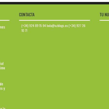
CONTACTA
TU NU
(+34) 924 89 15 94 hola@azblogs.es (+34) 927 26
ymes
10 71
ial
ximo
 de
es y
e la