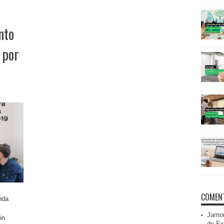
nto
 por
COMENT
nda
Jamon
ón
de Ex