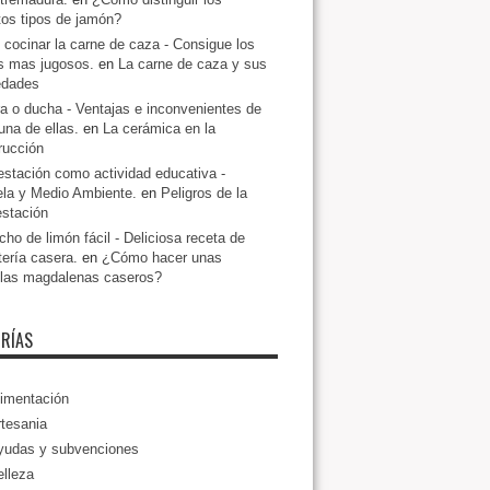
ntos tipos de jamón?
cocinar la carne de caza - Consigue los
s mas jugosos.
en
La carne de caza y sus
edades
a o ducha - Ventajas e inconvenientes de
una de ellas.
en
La cerámica en la
rucción
estación como actividad educativa -
la y Medio Ambiente.
en
Peligros de la
estación
ho de limón fácil - Deliciosa receta de
tería casera.
en
¿Cómo hacer unas
llas magdalenas caseros?
RÍAS
imentación
tesania
yudas y subvenciones
lleza