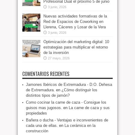
Profesional Dual el próximo 5 de junio
3 junio, 2026
Nuevas actividades formativas de la
Red de Espacios de Coworking en
Llerena, Cáceres y Losar de la Vera
3 junio, 2026
Optimización del marketing digital: 10
estrategias para multiplicar el retorno
de la inversión
27 mayo, 2026
COMENTARIOS RECIENTES
Jamones Ibéricos de Extremadura - D.O. Dehesa
de Extremadura.
en
¿Cómo distinguir los
distintos tipos de jamón?
Como cocinar la carne de caza - Consigue los
guisos mas jugosos.
en
La carne de caza y sus
propiedades
Bañera o ducha - Ventajas e inconvenientes de
cada una de ellas.
en
La cerámica en la
construcción