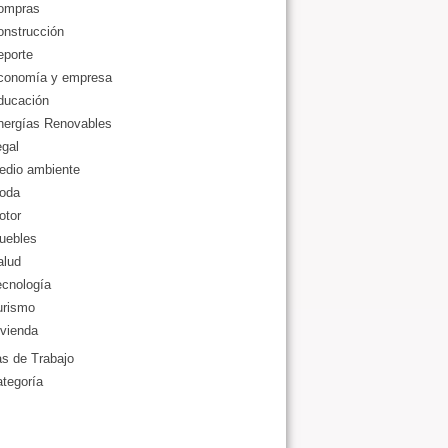
ompras
onstrucción
eporte
conomía y empresa
ducación
nergías Renovables
gal
edio ambiente
oda
otor
uebles
alud
ecnología
urismo
vienda
as de Trabajo
ategoría