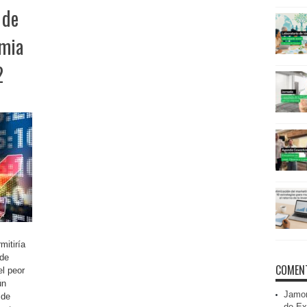
 de
emia
2
mitiría
 de
COMENT
el peor
ún
Jamon
 de
de Ex