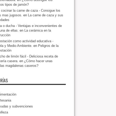
ntos tipos de jamón?
cocinar la carne de caza - Consigue los
s mas jugosos.
en
La carne de caza y sus
edades
a o ducha - Ventajas e inconvenientes de
una de ellas.
en
La cerámica en la
rucción
estación como actividad educativa -
la y Medio Ambiente.
en
Peligros de la
estación
ho de limón fácil - Deliciosa receta de
tería casera.
en
¿Cómo hacer unas
llas magdalenas caseros?
RÍAS
imentación
tesania
yudas y subvenciones
lleza