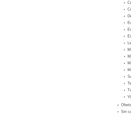
C
C
D
E
E
E
Le
M
M
M
M
S
T
T
Vi
Ofert
Sin c