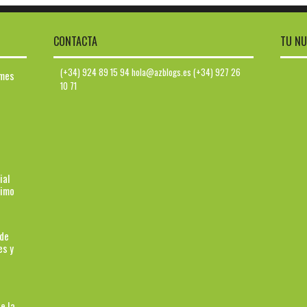
CONTACTA
TU NU
(+34) 924 89 15 94 hola@azblogs.es (+34) 927 26
ymes
10 71
ial
ximo
 de
es y
e la