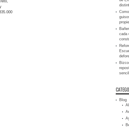
reto,
disti
y
Como 
.335.000
guiso
propi
Bañer
cada 
const
Refor
Escue
defor
Bizcoc
repos
senci
CATEGO
Blog
Al
Ar
A
Be