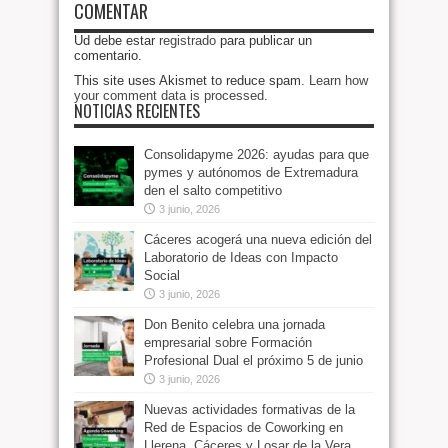
COMENTAR
Ud debe estar
registrado
para publicar un
comentario.
This site uses Akismet to reduce spam.
Learn how
your comment data is processed
.
NOTICIAS RECIENTES
Consolidapyme 2026: ayudas para que
pymes y autónomos de Extremadura
den el salto competitivo
3 junio, 2026
Cáceres acogerá una nueva edición del
Laboratorio de Ideas con Impacto
Social
3 junio, 2026
Don Benito celebra una jornada
empresarial sobre Formación
Profesional Dual el próximo 5 de junio
3 junio, 2026
Nuevas actividades formativas de la
Red de Espacios de Coworking en
Llerena, Cáceres y Losar de la Vera