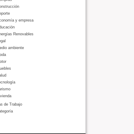
onstrucción
eporte
conomía y empresa
ducación
nergías Renovables
gal
edio ambiente
oda
otor
uebles
alud
ecnología
urismo
vienda
as de Trabajo
ategoría