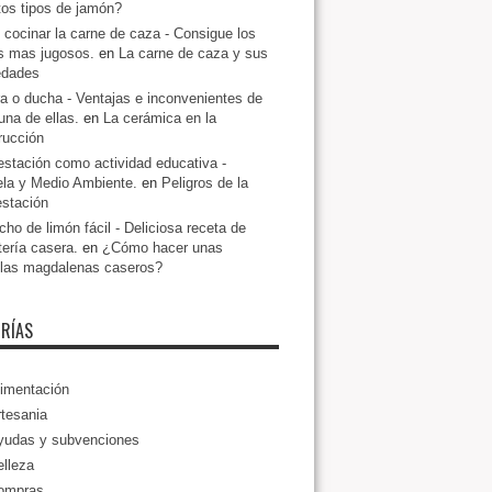
ntos tipos de jamón?
cocinar la carne de caza - Consigue los
s mas jugosos.
en
La carne de caza y sus
edades
a o ducha - Ventajas e inconvenientes de
una de ellas.
en
La cerámica en la
rucción
estación como actividad educativa -
la y Medio Ambiente.
en
Peligros de la
estación
ho de limón fácil - Deliciosa receta de
tería casera.
en
¿Cómo hacer unas
llas magdalenas caseros?
RÍAS
imentación
tesania
yudas y subvenciones
lleza
ompras