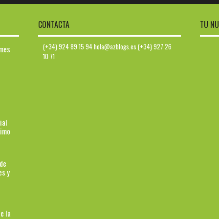
CONTACTA
TU NU
(+34) 924 89 15 94 hola@azblogs.es (+34) 927 26
ymes
10 71
ial
ximo
 de
es y
e la