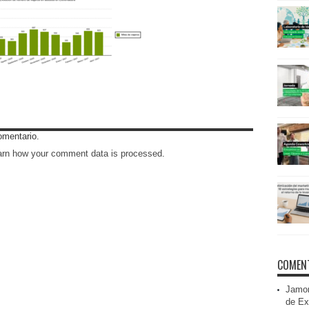
omentario.
arn how your comment data is processed
.
COMENT
Jamon
de Ex