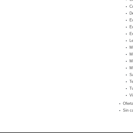
C
D
E
E
E
Le
M
M
M
M
S
T
T
Vi
Ofert
Sin c