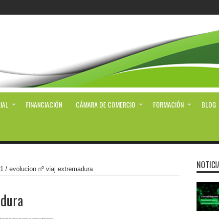
IAL
FINANCIACIÓN
CÁMARA DE COMERCIO
FORMACIÓN
BLOG
NOTICI
21
/
evolucion nº viaj extremadura
adura