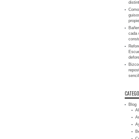
disti
Como 
guiso
propi
Bañer
cada 
const
Refor
Escue
defor
Bizcoc
repos
senci
CATEGO
Blog
Al
Ar
A
Be
C