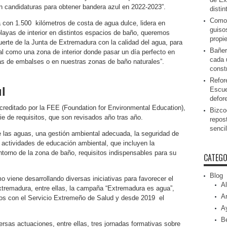
n candidaturas para obtener bandera azul en 2022-2023”.
disti
Como 
con 1.500 kilómetros de costa de agua dulce, lidera en
guiso
ayas de interior en distintos espacios de baño, queremos
propi
erte de la Junta de Extremadura con la calidad del agua, para
Bañer
al como una zona de interior donde pasar un día perfecto en
cada 
yas de embalses o en nuestras zonas de baño naturales”.
const
Refor
l
Escue
defor
editado por la FEE (Foundation for Environmental Education),
Bizcoc
e de requisitos, que son revisados año tras año.
repos
senci
de las aguas, una gestión ambiental adecuada, la seguridad de
e actividades de educación ambiental, que incluyen la
ntorno de la zona de baño, requisitos indispensables para su
CATEGO
Blog
 viene desarrollando diversas iniciativas para favorecer el
Al
tremadura, entre ellas, la campaña “Extremadura es agua”,
Ar
tos con el Servicio Extremeño de Salud y desde 2019 el
A
Be
ersas actuaciones, entre ellas, tres jornadas formativas sobre