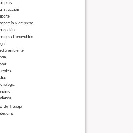
ompras
onstrucción
eporte
conomía y empresa
ducación
nergías Renovables
gal
edio ambiente
oda
otor
uebles
alud
ecnología
urismo
vienda
as de Trabajo
ategoría