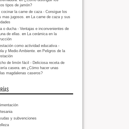
ntos tipos de jamón?
cocinar la carne de caza - Consigue los
s mas jugosos.
en
La carne de caza y sus
edades
a o ducha - Ventajas e inconvenientes de
una de ellas.
en
La cerámica en la
rucción
estación como actividad educativa -
la y Medio Ambiente.
en
Peligros de la
estación
ho de limón fácil - Deliciosa receta de
tería casera.
en
¿Cómo hacer unas
llas magdalenas caseros?
RÍAS
imentación
tesania
yudas y subvenciones
lleza