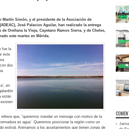
o Martín Simón, y el presidente de la Asociación de
DEAC), José Palacios Aguilar, han realizado la entrega
es de Orellana la Vieja, Cayetano Ramos Sierra, y de Cheles,
brado este martes en Mérida.
 fue la
r este
era
 con dos
na
a’, en
galardón
a están
 existen
COMENT
e relieve que, “queremos mandar un mensaje con motivo de la
tremadura es agua’. Queremos posicionar la región como un
Jamon
iodo estival. Animamos a los ayuntamientos que tienen zonas de
de Ex