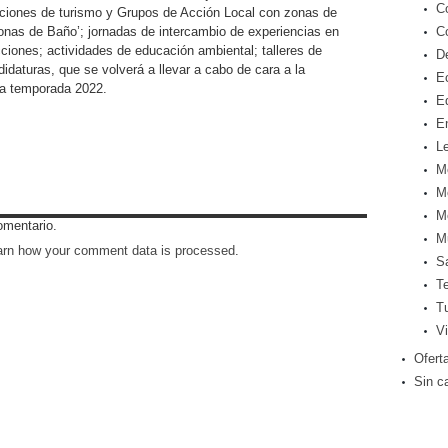
C
aciones de turismo y Grupos de Acción Local con zonas de
onas de Baño’; jornadas de intercambio de experiencias en
C
cciones; actividades de educación ambiental; talleres de
D
idaturas, que se volverá a llevar a cabo de cara a la
E
la temporada 2022.
E
E
Le
M
M
M
omentario.
M
arn how your comment data is processed
.
S
T
T
Vi
Ofert
Sin c