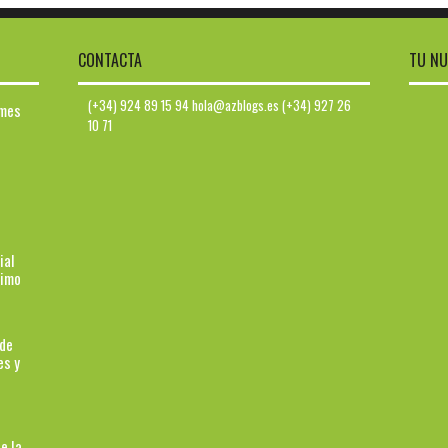
CONTACTA
TU NU
(+34) 924 89 15 94 hola@azblogs.es (+34) 927 26
ymes
10 71
ial
ximo
 de
es y
e la