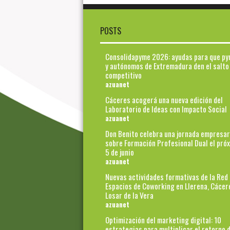
POSTS
Consolidapyme 2026: ayudas para que p
y autónomos de Extremadura den el salto
competitivo
azuanet
Cáceres acogerá una nueva edición del
Laboratorio de Ideas con Impacto Social
azuanet
Don Benito celebra una jornada empresar
sobre Formación Profesional Dual el pró
5 de junio
azuanet
Nuevas actividades formativas de la Red
Espacios de Coworking en Llerena, Cácer
Losar de la Vera
azuanet
Optimización del marketing digital: 10
estrategias para multiplicar el retorno d