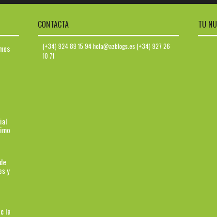
CONTACTA
TU NU
(+34) 924 89 15 94 hola@azblogs.es (+34) 927 26
ymes
10 71
ial
ximo
 de
es y
e la