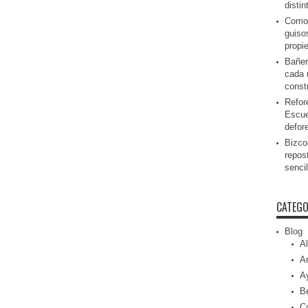
disti
Como 
guiso
propi
Bañer
cada 
const
Refor
Escue
defor
Bizcoc
repos
senci
CATEGO
Blog
Al
Ar
A
Be
C