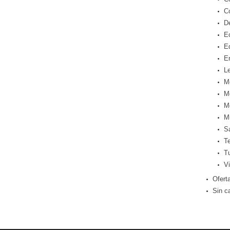
C
D
E
E
E
Le
M
M
M
M
S
T
T
Vi
Ofert
Sin c