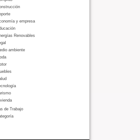
onstrucción
eporte
conomía y empresa
ducación
nergías Renovables
gal
edio ambiente
oda
otor
uebles
alud
ecnología
urismo
vienda
as de Trabajo
ategoría