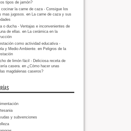
ntos tipos de jamón?
cocinar la carne de caza - Consigue los
s mas jugosos.
en
La carne de caza y sus
edades
a o ducha - Ventajas e inconvenientes de
una de ellas.
en
La cerámica en la
rucción
estación como actividad educativa -
la y Medio Ambiente.
en
Peligros de la
estación
ho de limón fácil - Deliciosa receta de
tería casera.
en
¿Cómo hacer unas
llas magdalenas caseros?
RÍAS
imentación
tesania
yudas y subvenciones
lleza
ompras